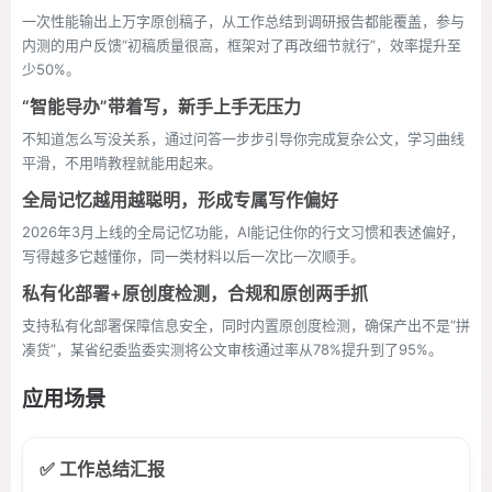
一次性能输出上万字原创稿子，从工作总结到调研报告都能覆盖，参与
内测的用户反馈“初稿质量很高，框架对了再改细节就行”，效率提升至
少50%。
“智能导办”带着写，新手上手无压力
不知道怎么写没关系，通过问答一步步引导你完成复杂公文，学习曲线
平滑，不用啃教程就能用起来。
全局记忆越用越聪明，形成专属写作偏好
2026年3月上线的全局记忆功能，AI能记住你的行文习惯和表述偏好，
写得越多它越懂你，同一类材料以后一次比一次顺手。
私有化部署+原创度检测，合规和原创两手抓
支持私有化部署保障信息安全，同时内置原创度检测，确保产出不是“拼
凑货”，某省纪委监委实测将公文审核通过率从78%提升到了95%。
应用场景
✅ 工作总结汇报