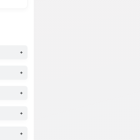
+
+
+
+
+