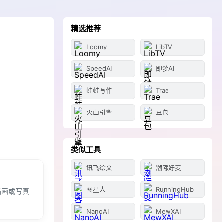
精选推荐
Loomy
LibTV
SpeedAI
即梦AI
蛙蛙写作
Trae
火山引擎
豆包
类似工具
讯飞绘文
潮际好麦
图星人
RunningHub
插画或写真
NanoAI
MewXAI