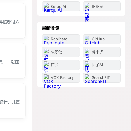
Kerqu.Ai
抠抠图
件照都很方
最新收录
Replicate
GitHub
求职侠
睿小鉴
具，一张图
馆长
团子AI
VOX Factory
SearchFIT
o设计、儿童