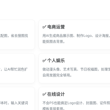
✅ 电商运营
成配图，省去搜图找
用AI生成商品展示图、制作Logo、设计海
能抠图去背景。
✅ 个人娱乐
，让AI帮忙润色扩
做动漫头像、艺术写真、节日祝福图，处理
自用发圈完全够用。
✅ 在线设计
脚本时，输入关键词
不会PS也能搞定Logo设计、封面图、证件
模板直接套用。