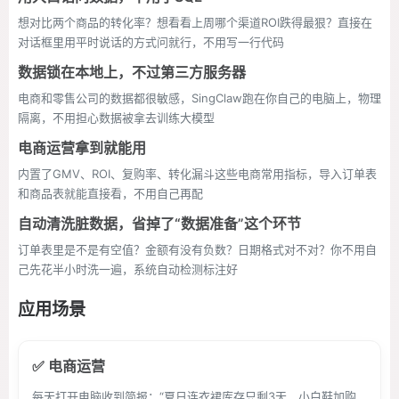
想对比两个商品的转化率？想看看上周哪个渠道ROI跌得最狠？直接在
对话框里用平时说话的方式问就行，不用写一行代码
数据锁在本地上，不过第三方服务器
电商和零售公司的数据都很敏感，SingClaw跑在你自己的电脑上，物理
隔离，不用担心数据被拿去训练大模型
电商运营拿到就能用
内置了GMV、ROI、复购率、转化漏斗这些电商常用指标，导入订单表
和商品表就能直接看，不用自己再配
自动清洗脏数据，省掉了“数据准备”这个环节
订单表里是不是有空值？金额有没有负数？日期格式对不对？你不用自
己先花半小时洗一遍，系统自动检测标注好
应用场景
✅ 电商运营
每天打开电脑收到简报：“夏日连衣裙库存只剩3天，小白鞋加购