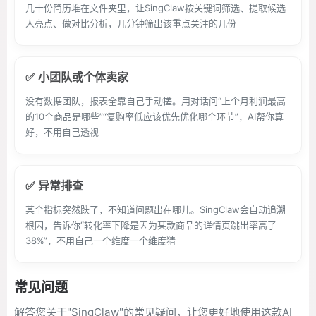
几十份简历堆在文件夹里，让SingClaw按关键词筛选、提取候选
人亮点、做对比分析，几分钟筛出该重点关注的几份
✅ 小团队或个体卖家
没有数据团队，报表全靠自己手动搓。用对话问“上个月利润最高
的10个商品是哪些”“复购率低应该优先优化哪个环节”，AI帮你算
好，不用自己透视
✅ 异常排查
某个指标突然跌了，不知道问题出在哪儿。SingClaw会自动追溯
根因，告诉你“转化率下降是因为某款商品的详情页跳出率高了
38%”，不用自己一个维度一个维度猜
常见问题
解答您关于"SingClaw"的常见疑问，让您更好地使用这款AI