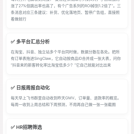
涨了27%但跳出率也高了，有个广告系列的ROI掉到1.2倍了”。三
条消息对应三条建议：补货、优化落地页、暂停广告组，直接照
着做就行
✅ 多平台汇总分析
在淘宝、抖音、独立站多个平台同时做，数据分散在各处。把所
有订单表拖进SingClaw，它自动按商品ID合并成一张大表，问你
“抖音来的新客转化率比淘宝低多少？”它自己就能对比出来
✅ 日报周报自动化
每天早上飞书群里自动收到昨天GMV、订单量、退款率的概览。
每周一收到上周总结和下周预测，不用再自己做一张一张截图
✅ HR招聘筛选