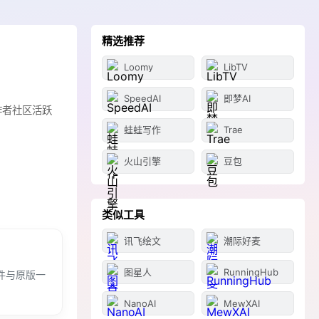
精选推荐
Loomy
LibTV
SpeedAI
即梦AI
创作者社区活跃
蛙蛙写作
Trae
火山引擎
豆包
类似工具
讯飞绘文
潮际好麦
图星人
RunningHub
和插件与原版一
NanoAI
MewXAI