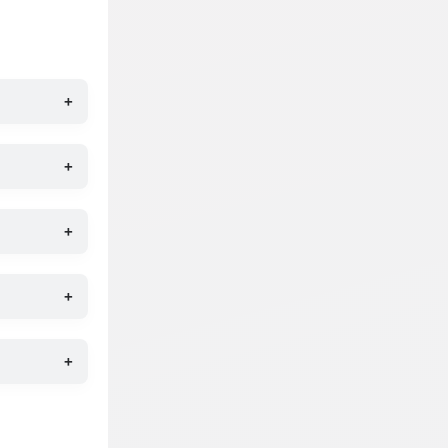
+
+
+
+
+