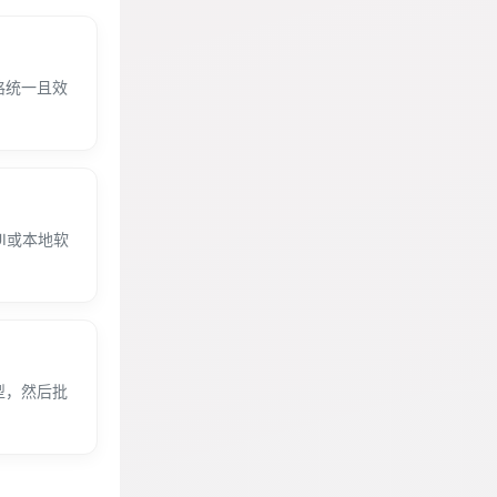
格统一且效
I或本地软
型，然后批