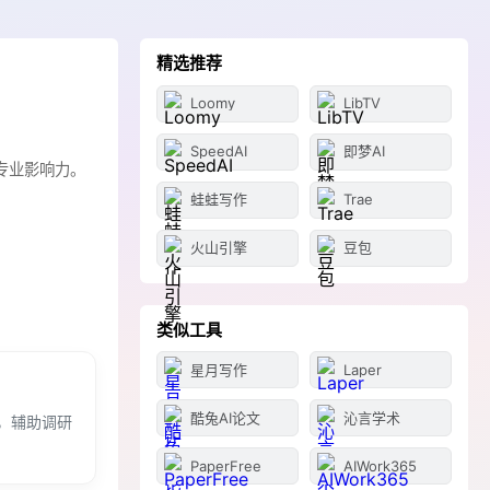
精选推荐
Loomy
LibTV
SpeedAI
即梦AI
专业影响力。
蛙蛙写作
Trae
火山引擎
豆包
类似工具
星月写作
Laper
酷兔AI论文
沁言学术
，辅助调研
PaperFree
AIWork365