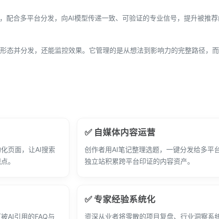
据，配合多平台分发，向AI模型传递一致、可验证的专业信号，提升被推
形态并分发，还能监控效果。它管理的是从想法到影响力的完整路径，而
✅ 自媒体内容运营
化页面，让AI搜索
创作者用AI笔记整理选题，一键分发给多平
观点。
独立站积累跨平台印证的内容资产。
✅ 专家经验系统化
AI引用的FAQ与
资深从业者将零散的项目复盘、行业洞察系