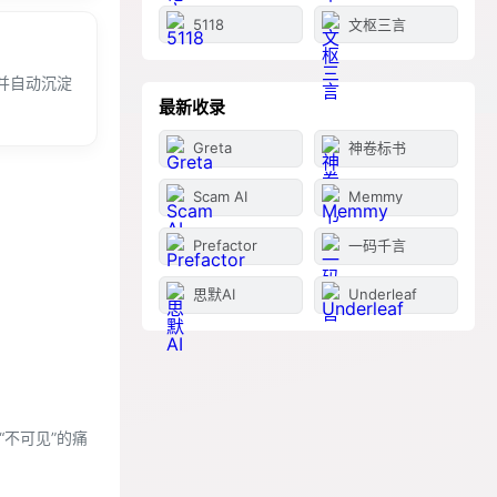
5118
文枢三言
并自动沉淀
最新收录
Greta
神卷标书
Scam AI
Memmy
Prefactor
一码千言
思默AI
Underleaf
“不可见”的痛