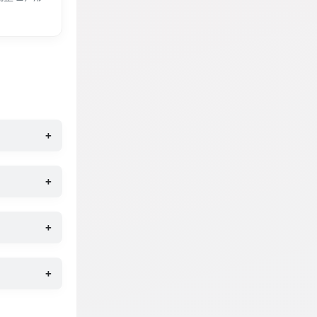
+
+
+
+