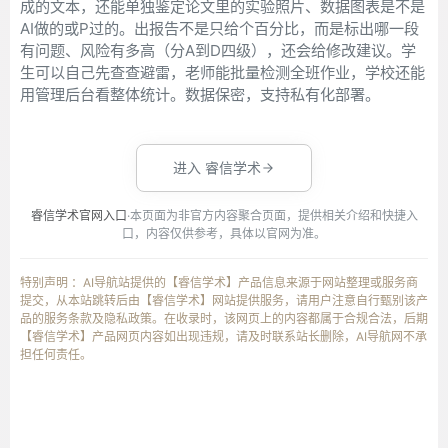
成的文本，还能单独鉴定论文里的实验照片、数据图表是不是
AI做的或P过的。出报告不是只给个百分比，而是标出哪一段
有问题、风险有多高（分A到D四级），还会给修改建议。学
生可以自己先查查避雷，老师能批量检测全班作业，学校还能
用管理后台看整体统计。数据保密，支持私有化部署。
进入 睿信学术
睿信学术官网入口
·本页面为非官方内容聚合页面，提供相关介绍和快捷入
口，内容仅供参考，具体以官网为准。
特别声明 ：AI导航站提供的【睿信学术】产品信息来源于网站整理或服务商
提交，从本站跳转后由【睿信学术】网站提供服务，请用户注意自行甄别该产
品的服务条款及隐私政策。在收录时，该网页上的内容都属于合规合法，后期
【睿信学术】产品网页内容如出现违规，请及时联系站长删除，AI导航网不承
担任何责任。