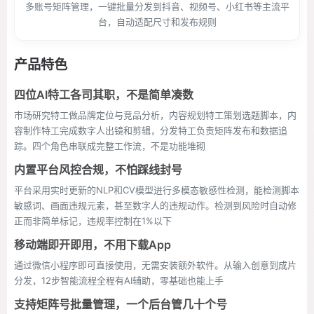
多账号矩阵管理，一键批量分发到抖音、视频号、小红书等主流平
台，自动适配尺寸和发布规则
产品特色
四位AI特工各司其职，不是简单凑数
市场研究特工做品牌定位与竞品分析，内容规划特工策划选题脚本，内
容制作特工完成数字人出镜和剪辑，分发特工负责矩阵发布和数据追
踪。四个角色串联成完整工作流，不是功能堆砌
内置平台风控合规，不怕踩线封号
平台采用实时更新的NLP和CV模型进行多模态敏感性检测，能检测脚本
敏感词、画面违规元素，甚至数字人的违规动作。检测到风险时自动修
正而非简单标记，违规率控制在1%以下
移动端即开即用，不用下载App
通过微信小程序即可直接使用，无需安装额外软件。从输入创意到成片
分发，12步智能流程全程有AI辅助，零基础也能上手
支持矩阵号批量管理，一个后台管几十个号