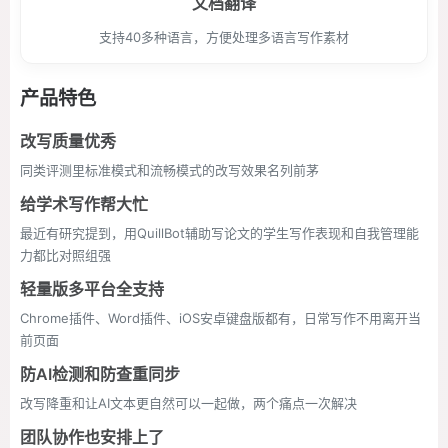
文档翻译
支持40多种语言，方便处理多语言写作素材
产品特色
改写质量优秀
同类评测里标准模式和流畅模式的改写效果名列前茅
给学术写作帮大忙
最近有研究提到，用QuillBot辅助写论文的学生写作表现和自我管理能
力都比对照组强
轻量版多平台全支持
Chrome插件、Word插件、iOS安卓键盘版都有，日常写作不用离开当
前页面
防AI检测和防查重同步
改写降重和让AI文本更自然可以一起做，两个痛点一次解决
团队协作也安排上了