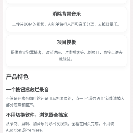
消除背景音乐
上传带BGM的视频，AI能单独把人声和音乐分离，去掉背景乐。
项目模板
提供真实犯罪播客、课堂讲座、时尚播客等示例项目，直接点进去
就能试。
产品特色
一个按钮拯救烂录音
不管是在嘈杂咖啡馆还是用耳机麦录的，点一下“增强语音”就能清掉大
部分底噪和回声。
不用切换软件，浏览器全搞定
从录制、剪辑、加音乐到导出发视频，全程在网页完成，不用装
Audition或Premiere。