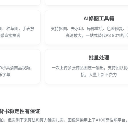
AI修图工具箱
图、种草图，手表放
支持抠图、去水印、局部重绘、色差修复、
围感直接拉满
高清放大，一站式替代PS 80%的
批量处理
10秒高清商品视频，
一次上传多张商品图统一输出，支持团队协作
乐字幕
接，大量上新不费力
背书稳定性有保证
商拍，但实测下来算法和算力确实扎实，图像渲染用上了A100高性能平台