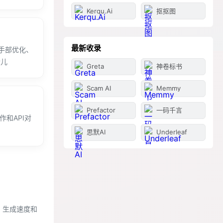
Kerqu.Ai
抠抠图
最新收录
手部优化、
活儿
Greta
神卷标书
Scam AI
Memmy
Prefactor
一码千言
和API对
思默AI
Underleaf
，生成速度和