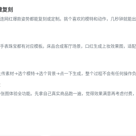
键复刻
连网红爆款姿势都能复刻或定制。挑个喜欢的模特和动作，几秒钟就能出
手表珠宝都有对应模板。床品合成客厅场景，口红生成上妆效果图，适配
上传素材→选个模特→选个背景→点一下生成，整个过程不会有任何操作
张
40张图体验全功能。先拿自己真实商品跑一遍，觉得效果满意再考虑付费