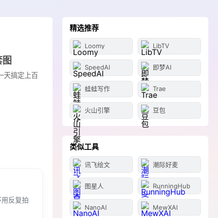
精选推荐
Loomy
LibTV
套图
SpeedAI
即梦AI
一天搞定上百
蛙蛙写作
Trae
火山引擎
豆包
类似工具
讯飞绘文
潮际好麦
图星人
RunningHub
不用反复拍
NanoAI
MewXAI