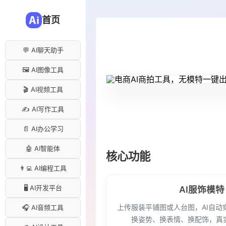
首页
💬 AI聊天助手
🖼️ AI图像工具
🎬 AI视频工具
✍️ AI写作工具
📄 AI办公学习
🤖 AI智能体
核心功能
👨‍💻 AI编程工具
🖥️ AI开发平台
AI服饰模特
上传服装平铺图或人台图，AI自动
🎧 AI音频工具
换姿势、换表情、换配饰，真