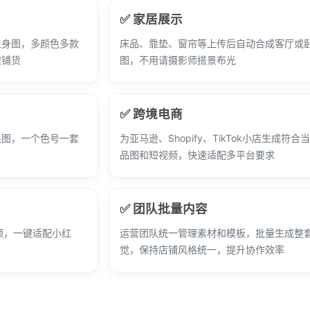
✅ 家居展示
上身图，多颜色多款
床品、靠垫、窗帘等上传后自动合成客厅或
速铺货
图，不用请摄影师搭景布光
✅ 跨境电商
果图，一个色号一套
为亚马逊、Shopify、TikTok小店生成符
品图和短视频，快速适配多平台要求
✅ 团队批量内容
频，一键适配小红
运营团队统一管理素材和模板，批量生成整
觉，保持店铺风格统一，提升协作效率