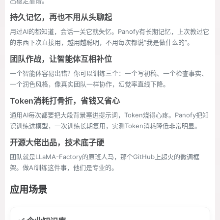
出稳定靠谱。
持久记忆，再也不用从头聊起
用过AI的都知道，会话一关它就失忆。Panofy有长期记忆，上次教过它
的东西下次直接用，越用越聪明，不用每次都说“我是做什么的”。
团队作战，让智能体互相补位
一个智能体容易出错？你可以训练三个：一个写初稿、一个检查事实、
一个润色风格，像真实团队一样协作，幻觉率直线下降。
Token消耗打骨折，省钱又省心
通用AI每次都要把大段背景塞进提示词，Token烧得心疼。Panofy把知
识训练进模型，一次训练长期复用，实测Token消耗降低非常明显。
开源大佬出品，技术底子硬
团队就是LLaMA-Factory的原班人马，那个GitHub上超火的微调框
架。做AI训练这件事，他们是专业的。
应用场景