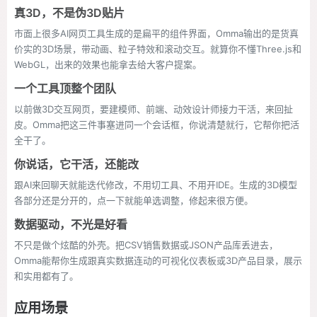
真3D，不是伪3D贴片
市面上很多AI网页工具生成的是扁平的组件界面，Omma输出的是货真
价实的3D场景，带动画、粒子特效和滚动交互。就算你不懂Three.js和
WebGL，出来的效果也能拿去给大客户提案。
一个工具顶整个团队
以前做3D交互网页，要建模师、前端、动效设计师接力干活，来回扯
皮。Omma把这三件事塞进同一个会话框，你说清楚就行，它帮你把活
全干了。
你说话，它干活，还能改
跟AI来回聊天就能迭代修改，不用切工具、不用开IDE。生成的3D模型
各部分还是分开的，点一下就能单选调整，修起来很方便。
数据驱动，不光是好看
不只是做个炫酷的外壳。把CSV销售数据或JSON产品库丢进去，
Omma能帮你生成跟真实数据连动的可视化仪表板或3D产品目录，展示
和实用都有了。
应用场景