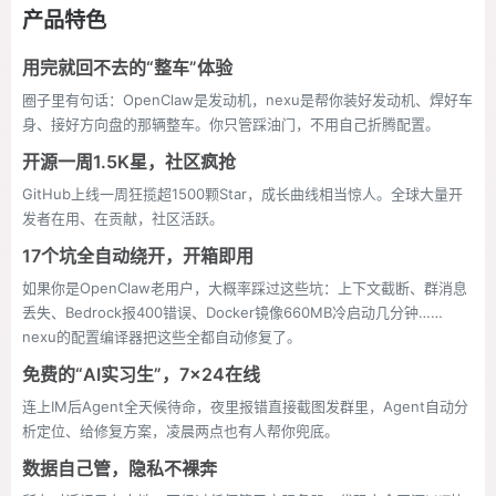
产品特色
用完就回不去的“整车”体验
圈子里有句话：OpenClaw是发动机，nexu是帮你装好发动机、焊好车
身、接好方向盘的那辆整车。你只管踩油门，不用自己折腾配置。
开源一周1.5K星，社区疯抢
GitHub上线一周狂揽超1500颗Star，成长曲线相当惊人。全球大量开
发者在用、在贡献，社区活跃。
17个坑全自动绕开，开箱即用
如果你是OpenClaw老用户，大概率踩过这些坑：上下文截断、群消息
丢失、Bedrock报400错误、Docker镜像660MB冷启动几分钟……
nexu的配置编译器把这些全都自动修复了。
免费的“AI实习生”，7×24在线
连上IM后Agent全天候待命，夜里报错直接截图发群里，Agent自动分
析定位、给修复方案，凌晨两点也有人帮你兜底。
数据自己管，隐私不裸奔