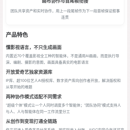
画布协作与首尾帧衔接
团队共享资产和实时协作，用上一段尾帧作为下一段首帧保证叙事
连贯
产品特色
懂影视语言，不只生成画面
内置近70个覆盖影视全工种的智能体，不是通用AI画画，而是执行导
演、编剧、摄影的意图，画面具备真实的电影语言
开放爱奇艺独家资源库
IP库、超100位艺人AI授权库、数字资产库向创作者开放，解决版权和
从零开始的难题
两种协作模式适配不同需求
“超级个体”模式让一个人同时调度多个智能体；“团队协同”模式支持人
与人、人与智能体在同一工作流里分工
从创作到变现打通全链路
作品可进入爱奇艺号分发系统，按实际收入分账，AIGC内容今年还可享