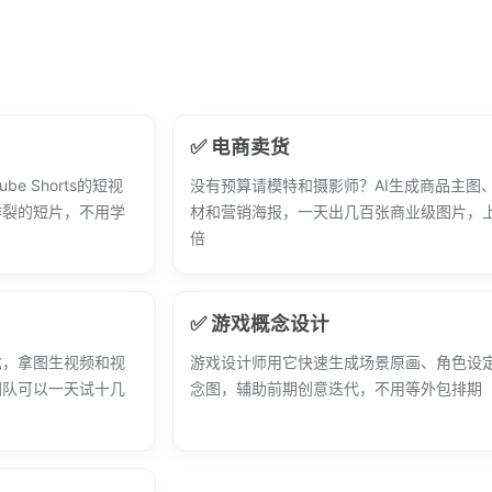
✅ 电商卖货
Tube Shorts的短视
没有预算请模特和摄影师？AI生成商品主图
炸裂的短片，不用学
材和营销海报，一天出几百张商业级图片，
倍
✅ 游戏概念设计
戈，拿图生视频和视
游戏设计师用它快速生成场景原画、角色设
团队可以一天试十几
念图，辅助前期创意迭代，不用等外包排期