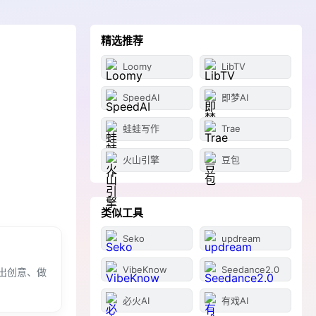
精选推荐
Loomy
LibTV
SpeedAI
即梦AI
蛙蛙写作
Trae
火山引擎
豆包
类似工具
Seko
updream
VibeKnow
Seedance2.0
出创意、做
必火AI
有戏AI