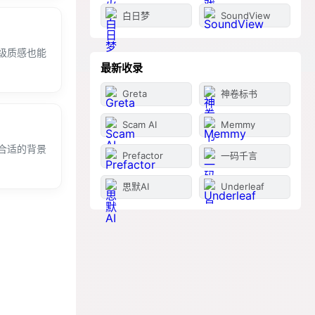
白日梦
SoundView
级质感也能
最新收录
Greta
神卷标书
Scam AI
Memmy
合适的背景
Prefactor
一码千言
思默AI
Underleaf