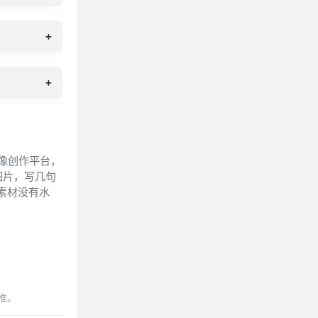
+
+
与图像创作平台，
图片，写几句
的素材没有水
准。