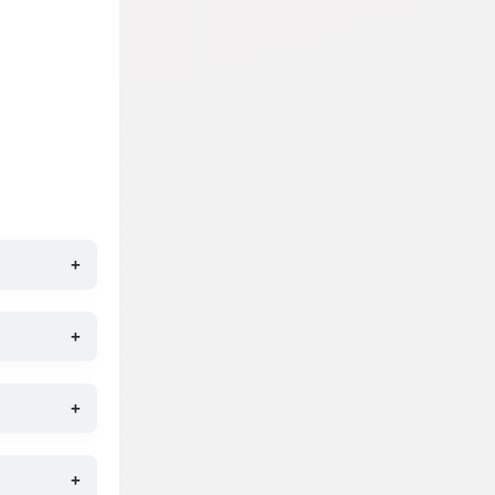
+
+
+
+