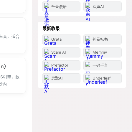
千音漫语
众声AI
最新收录
声音，适合
Greta
神卷标书
Scam AI
Memmy
Prefactor
一码千言
on）
TS引擎，数
思默AI
Underleaf
秒内