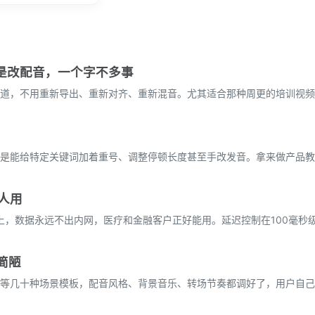
就是改配音，一个字不多事
配音轨道，不用重新导出、重新对齐、重新混音。尤其适合那种周更的培训视
是能给特定关键词加着重号、调整停顿长度甚至手改发音。拿来做产品教
人用
服务器上，数据永远不出内网，医疗和金融客户正好能用。延迟控制在100毫
简陋
等几十种场景模板，配音风格、背景音乐、转场节奏都调好了，用户自己