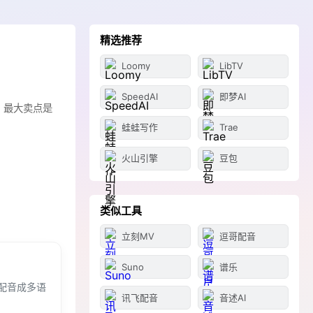
精选推荐
Loomy
LibTV
SpeedAI
即梦AI
入，最大卖点是
蛙蛙写作
Trae
火山引擎
豆包
类似工具
立刻MV
逗哥配音
Suno
谱乐
配音成多语
讯飞配音
音述AI