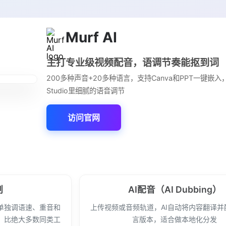
Murf AI
主打专业级视频配音，语调节奏能抠到词
200多种声音+20多种语言，支持Canva和PPT一键嵌
Studio里细腻的语音调节
访问官网
制
AI配音（AI Dubbing）
词单独调语速、重音和
上传视频或音频轨道，AI自动将内容翻译并
，比绝大多数同类工
言版本，适合做本地化分发