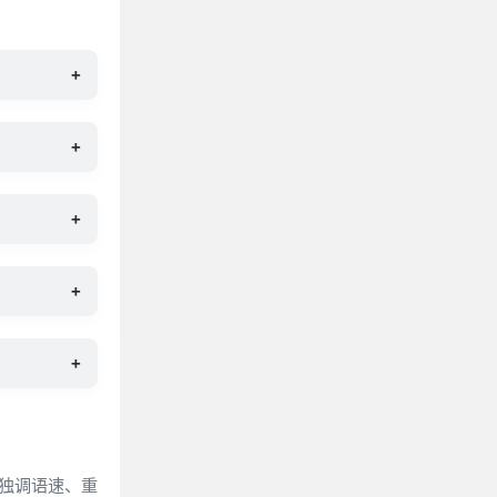
+
+
+
+
+
单独调语速、重