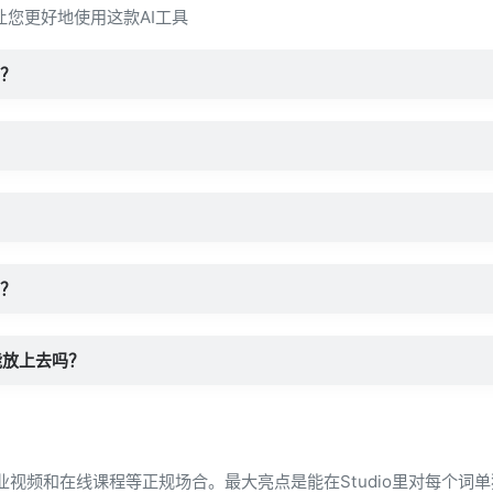
，让您更好地使用这款AI工具
别？
用？
能放上去吗？
向企业视频和在线课程等正规场合。最大亮点是能在Studio里对每个词