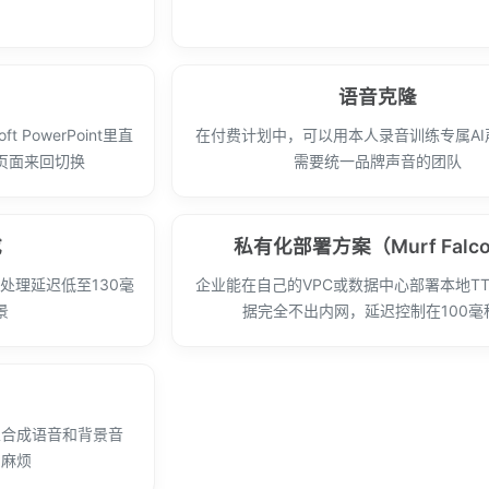
语音克隆
oft PowerPoint里直
在付费计划中，可以用本人录音训练专属AI
页面来回切换
需要统一品牌声音的团队
成
私有化部署方案（Murf Falc
语音处理延迟低至130毫
企业能在自己的VPC或数据中心部署本地T
景
据完全不出内网，延迟控制在100毫
o里合成语音和背景音
的麻烦