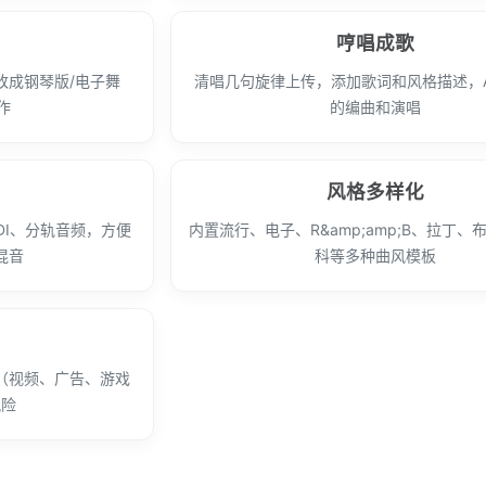
哼唱成歌
改成钢琴版/电子舞
清唱几句旋律上传，添加歌词和风格描述，A
作
的编曲和演唱
风格多样化
DI、分轨音频，方便
内置流行、电子、R&amp;amp;B、拉丁、
混音
科等多种曲风模板
（视频、广告、游戏
风险