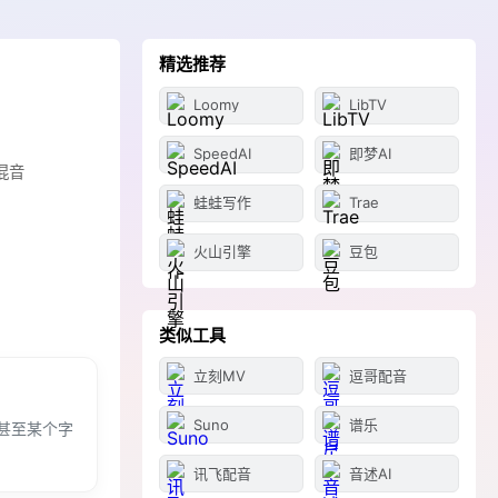
精选推荐
Loomy
LibTV
SpeedAI
即梦AI
混音
蛙蛙写作
Trae
火山引擎
豆包
类似工具
立刻MV
逗哥配音
Suno
谱乐
甚至某个字
讯飞配音
音述AI