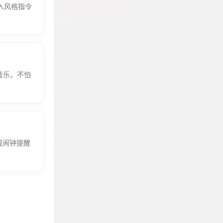
入风格指令
音乐，不怕
或闹钟提醒