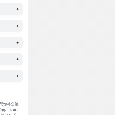
+
+
+
+
+
会帮你补全编
伴奏、人声、