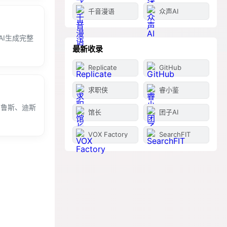
千音漫语
众声AI
I生成完整
最新收录
Replicate
GitHub
求职侠
睿小鉴
布鲁斯、迪斯
馆长
团子AI
VOX Factory
SearchFIT