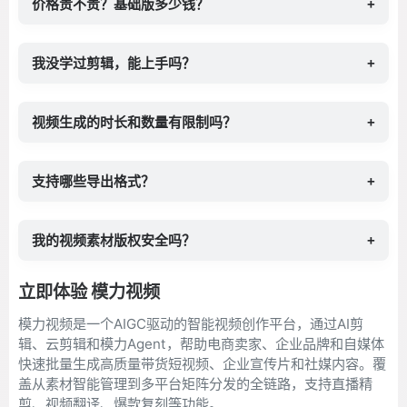
价格贵不贵？基础版多少钱？
+
我没学过剪辑，能上手吗？
+
视频生成的时长和数量有限制吗？
+
支持哪些导出格式？
+
我的视频素材版权安全吗？
+
立即体验 模力视频
模力视频是一个AIGC驱动的智能视频创作平台，通过AI剪
辑、云剪辑和模力Agent，帮助电商卖家、企业品牌和自媒体
快速批量生成高质量带货短视频、企业宣传片和社媒内容。覆
盖从素材智能管理到多平台矩阵分发的全链路，支持直播精
剪、视频翻译、爆款复刻等功能。