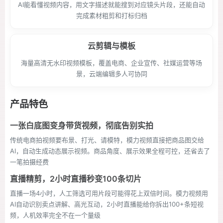
AI能看懂视频内容，用文字描述就能搜到对应镜头片段，还能自动
完成素材粗剪和打标归档
云剪辑与模板
海量高清无水印视频模板，覆盖电商、企业宣传、社媒运营等场
景，云端编辑多人可协同
产品特色
一张白底图变身带货视频，彻底告别实拍
传统电商拍视频要布景、打光、请模特，模力视频直接把商品图交给
AI，自动生成动态展示视频。商品角度、展示效果全程可控，还省去了
一笔拍摄经费
直播精剪，2小时直播秒变100条切片
直播一场4小时，人工筛选可用片段可能得花上双倍时间。模力视频用
AI自动识别卖点讲解、高光互动，2小时直播能给你拆出100+条短视
频，人机效率完全不在一个量级