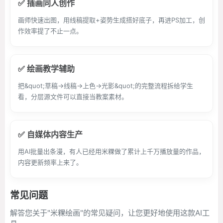
✅ 插画同人创作
画师快速出图，用线稿提取+姿势生成搭好底子，再进PS加工，创
作效率提了不止一点。
✅ 绘画教学辅助
把&quot;草稿→线稿→上色→光影&quot;的完整流程拆给学生
看，分层源文件可以直接当教案素材。
✅ 自媒体内容生产
用AI批量出条漫，有人已经用米粿做了累计上千万播放量的作品，
内容更新频率上来了。
常见问题
解答您关于"米粿绘画"的常见疑问，让您更好地使用这款AI工