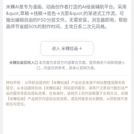
米粿AI是专为漫画、动画创作者打造的AI绘画辅助平台。采用
&quot;草稿→线稿→底色→光影&quot;的渐进式工作流，可
输出编辑自由的PSD分层文件。无需安装，浏览器即用，帮助
画师节省超50%的制作时间，主攻日系二次元风格。
进入 米粿绘画
米粿绘画官网入口
·本页面为非官方内容聚合页面，提供相关介绍和快捷入
口，内容仅供参考，具体以官网为准。
特别声明 ：AI导航站提供的【米粿绘画】产品信息来源于网站整理或服务商
提交，从本站跳转后由【米粿绘画】网站提供服务，请用户注意自行甄别该产
品的服务条款及隐私政策。在收录时，该网页上的内容都属于合规合法，后期
【米粿绘画】产品网页内容如出现违规，请及时联系站长删除，AI导航网不承
担任何责任。