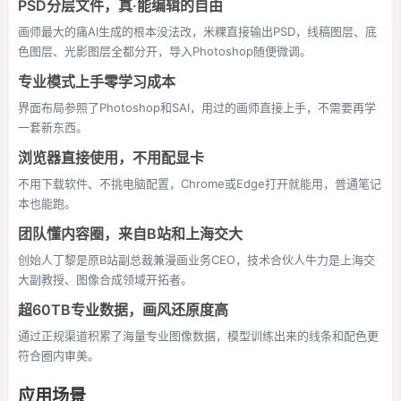
PSD分层文件，真·能编辑的自由
画师最大的痛AI生成的根本没法改，米粿直接输出PSD，线稿图层、底
色图层、光影图层全都分开，导入Photoshop随便微调。
专业模式上手零学习成本
界面布局参照了Photoshop和SAI，用过的画师直接上手，不需要再学
一套新东西。
浏览器直接使用，不用配显卡
不用下载软件、不挑电脑配置，Chrome或Edge打开就能用，普通笔记
本也能跑。
团队懂内容圈，来自B站和上海交大
创始人丁黎是原B站副总裁兼漫画业务CEO，技术合伙人牛力是上海交
大副教授、图像合成领域开拓者。
超60TB专业数据，画风还原度高
通过正规渠道积累了海量专业图像数据，模型训练出来的线条和配色更
符合圈内审美。
应用场景