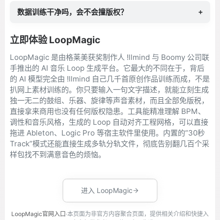
数据训练干净吗，会不会撞版权？
+
立即体验 LoopMagic
LoopMagic 是由格莱美获奖制作人 !llmind 与 Boomy 公司联
手推出的 AI 音乐 Loop 生成平台。它最大的不同在于，背后
的 AI 模型完全由 !llmind 自己几千首原创作品训练而成，不是
扒网上素材训练的。你只要输入一句文字描述，就能立刻生成
独一无二的鼓组、乐器、旋律等声音素材，而且全部免版税，
直接拿来商用也没有任何版权隐患。工具能精准理解 BPM、
调性和音乐风格，生成的 Loop 自动对齐工程网格，可以直接
拖进 Ableton、Logic Pro 等宿主软件里使用。内置的“30秒
Track”模式还能直接生成多轨分轨文件，彻底告别翻几百个采
样包找不到满意音色的烦恼。
进入 LoopMagic
LoopMagic官网入口
·本页面为非官方内容聚合页面，提供相关介绍和快捷入