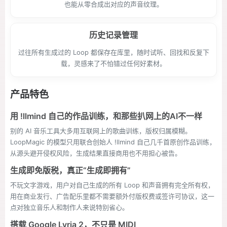
也能从零合成出对应的声音纹理。
历史记录管理
过往所有生成过的 Loop 都保存在库里，随时试听、回找和反复下
载，灵感来了不怕错过任何好素材。
产品特色
用 !llmind 自己的作品训练，和那些扒网上的AI不一样
别的 AI 音乐工具大多用互联网上的歌曲训练，版权归属模糊。
LoopMagic 的模型只用联合创始人 !llmind 自己几千首原创作品训练，
从源头避开侵权风险，生成结果直接商用也不用担心被告。
生成即免版税，真正“生成即拥有”
不玩文字游戏，用户对自己生成的所有 Loop 和声音拥有完全所有权，
用在商业发行、广告配乐里都不需要额外付版权费或签许可协议，这一
点对独立音乐人和制作人来说特别省心。
搭载 Google Lyria 2，不只是 MIDI