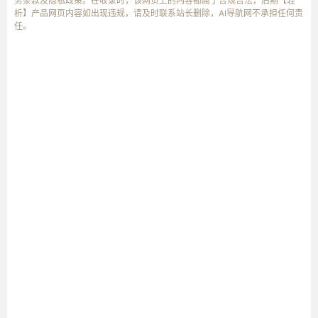
务条款及隐私政策。在收录时，该网页上的内容都属于合规合法，后期【轻
析】产品网页内容如出现违规，请及时联系站长删除，AI导航网不承担任何责
任。