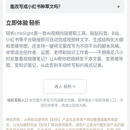
能改写成小红书种草文吗？
+
立即体验 轻析
轻析LiteSight是一款AI视频内容提取工具，粘贴抖音、B站、
小红书等平台链接即可自动完成视频转文字、生成结构化大纲
和思维导图，还支持一键将文案改写为不同平台的脚本风格。
非常适合创作者、运营、老师和知识工作者——不想再花几小
时反复看视频做笔记？让AI帮你把视频变干净文案、变思维导
图、变知识笔记，从此告别手动听写和片段式记录。
进入 轻析
轻析官网入口
·本页面为非官方内容聚合页面，提供相关介绍和快捷入口，内
容仅供参考，具体以官网为准。
特别声明 ：AI导航站提供的【轻析】产品信息来源于网站整理或服务商提
交，从本站跳转后由【轻析】网站提供服务，请用户注意自行甄别该产品的服