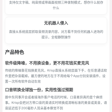
支持仅文字稿、纯音频或带画面视频三种录制模式，想存什么就存
什么
无机器人侵入
直接从系统底层抓取音频流录内容，对方看不到任何机器人进场的
提示，全程静默操作
产品特色
软件级降噪，不用换设备，更不用花钱买麦克风
传统的降噪靠花钱换麦克风，Krisp直接从系统层面下手，在任意通话软
件里把杂音截掉。最方便的地方在于不用给每个App分别安装插件，设
置一次所有软件自动生效
口音转换全球独一份，实用性强过预期
跟中东同事开会或者接海外客户电话的时候，口音差异真的是个麻烦
事。Krisp会把对方带口音的英语实时转换成清晰标准的美音或英音，语
音延迟低于200毫秒人耳朵基本察觉不到