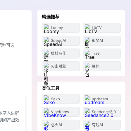
精选推荐
Loomy
LibTV
SpeedAI
即梦AI
语种可选
蛙蛙写作
Trae
火山引擎
豆包
类似工具
Seko
updream
VibeKnow
Seedance2.0
有数字人讲解
训的产出效
必火AI
有戏AI