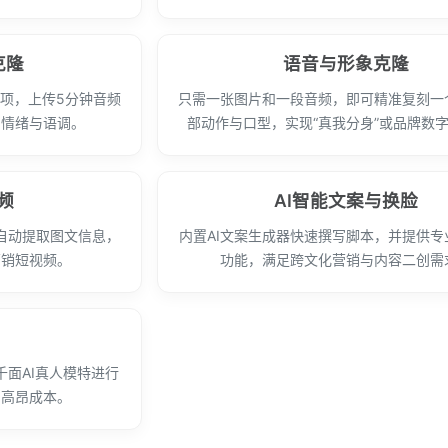
克隆
语音与形象克隆
音选项，上传5分钟音频
只需一张图片和一段音频，即可精准复刻一
留情绪与语调。
部动作与口型，实现“真我分身”或品牌数
频
AI智能文案与换脸
自动提取图文信息，
内置AI文案生成器快速撰写脚本，并提供专
营销短视频。
功能，满足跨文化营销与内容二创需
面AI真人模特进行
的高昂成本。