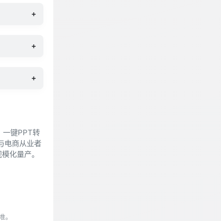
+
+
+
、一键PPT转
与电商从业者
规模化量产。
准。