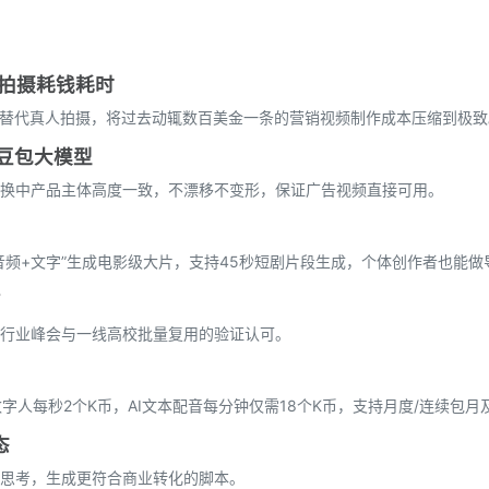
统拍摄耗钱耗时
特替代真人拍摄，将过去动辄数百美金一条的营销视频制作成本压缩到极致
o与豆包大模型
换中产品主体高度一致，不漂移不变形，保证广告视频直接可用。
“单图+音频+文字”生成电影级大片，支持45秒短剧片段生成，个体创作者也能
”
行业峰会与一线高校批量复用的验证认可。
字人每秒2个K币，AI文本配音每分钟仅需18个K币，支持月度/连续包月
态
思考，生成更符合商业转化的脚本。