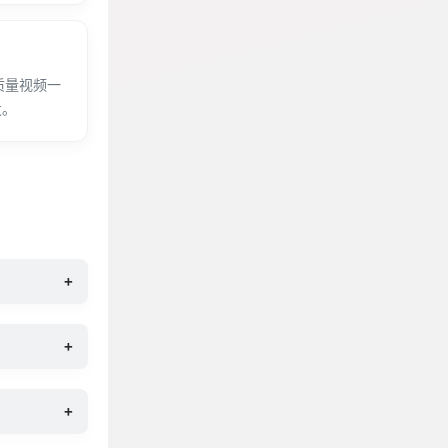
质量视频一
发。
+
+
+