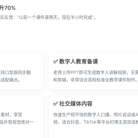
70%
实反馈：“以前一个课件录两天，现在半小时完成”。
✅ 数字人教育备课
支持口型唇同步翻
老师上传PPT即可生成数字人讲解视频，无
化适配痛点。
和剪辑，非常适合高校标准化教学课件制作
✅ 社交媒体内容
告素材，享受
快速生产短平快的数字人口播、照片说话或A
产品外型视觉绝对一
频，适合抖音、TikTok等平台的博主高效涨