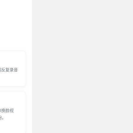
需反复录音
。
I换脸视
粉。