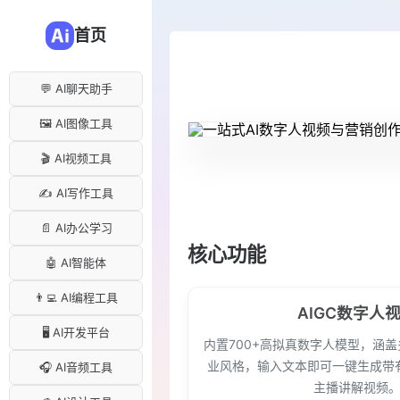
首页
💬 AI聊天助手
🖼️ AI图像工具
🎬 AI视频工具
✍️ AI写作工具
📄 AI办公学习
核心功能
🤖 AI智能体
👨‍💻 AI编程工具
AIGC数字人
🖥️ AI开发平台
内置700+高拟真数字人模型，涵
业风格，输入文本即可一键生成带
🎧 AI音频工具
主播讲解视频