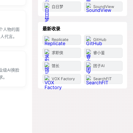
白日梦
SoundView
最新收录
个人物的面
字人代言。
Replicate
GitHub
求职侠
睿小鉴
馆长
团子AI
业级AI换脸
求。
VOX Factory
SearchFIT