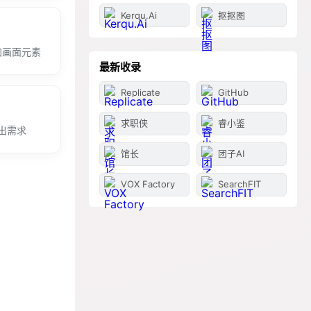
Kerqu.Ai
抠抠图
加画面元素
最新收录
Replicate
GitHub
求职侠
睿小鉴
出需求
馆长
团子AI
VOX Factory
SearchFIT