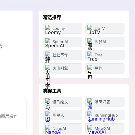
精选推荐
Loomy
LibTV
SpeedAI
即梦AI
作
蛙蛙写作
Trae
火山引擎
豆包
类似工具
讯飞绘文
潮际好麦
图星人
RunningHub
和图层操作
NanoAI
MewXAI