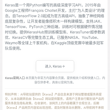
Keras是一个用Python编写的高级深度学习API，2015年由
Google工程师François Chollet开发，主打“为人类设计”的理
念。自TensorFlow 2.0起成为官方高级API，抽象了神经网络
底层复杂性，让开发者能像搭积木一样构建模型。支持JAX、
TensorFlow、PyTorch三种后端，训练时可根据硬件情况随
时切换。提供KerasHub预训练模型库、KerasTuner超参数调
优、KerasCV等完整生态工具。已服务NASA、YouTube、
Waymo等全球上千家机构，在Kaggle顶级竞赛中被最多冠军
队伍使用。
进入 Keras
Keras官网入口
·本页面为非官方内容聚合页面，提供相关介绍和快捷入口，内
容仅供参考，具体以官网为准。
特别声明 ：AI导航站提供的【Keras】产品信息来源于网站整理或服务商提
交，从本站跳转后由【Keras】网站提供服务，请用户注意自行甄别该产品的
服务条款及隐私政策。在收录时，该网页上的内容都属于合规合法，后期
【Keras】产品网页内容如出现违规，请及时联系站长删除，AI导航网不承担