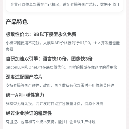
企业可以整套部署在自己机房，适配昇腾等国产芯片，数据不出门
产品特色
极致性价比：9B以下模型永久免费
小模型随便用不花钱，大模型API价格低到行业1/10，个人开发者也能
负担
自研加速双引擎：语言快10倍，图像快3倍
SiliconLLM和OneDiff在底层做优化，同样的模型在你这里跑得更快
深度适配国产芯片
支持昇腾等国产硬件，政府、国企做私有化部署时不用依赖英伟达
统一API+弹性算力
多模型无缝切换，高并发时自动扩容按量计费，资源不浪费
经过企业验证的稳定性
有监控、容错和专业技术支持，能扛住企业级生产环境