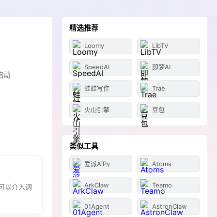
精选推荐
Loomy
LibTV
SpeedAI
即梦AI
启动
蛙蛙写作
Trae
火山引擎
豆包
类似工具
爱派AiPy
Atoms
ArkClaw
Teamo
可以介入调
01Agent
AstronClaw