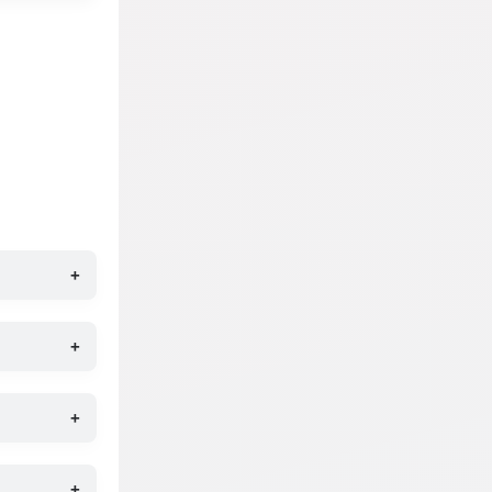
+
+
+
+