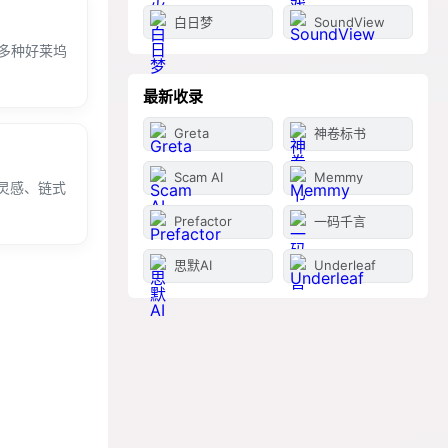
白日梦
SoundView
0多种好莱坞
最新收录
Greta
神卷标书
Scam AI
Memmy
灵感、链式
Prefactor
一码千言
思默AI
Underleaf