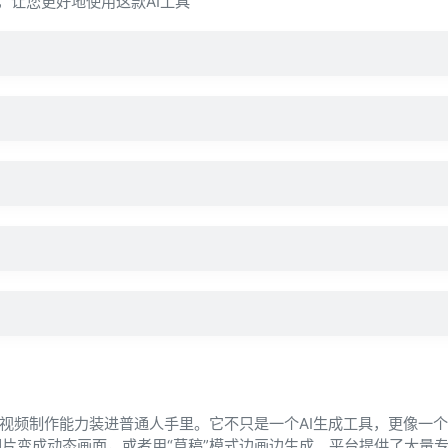
疑问，让您更好地使用这款AI工具
电影级的视频制作能力装进普通人手里。它不只是一个AI生成工具，更像一
片变成动态画面，或者用“草稿”模式边画边生成。平台提供了大量