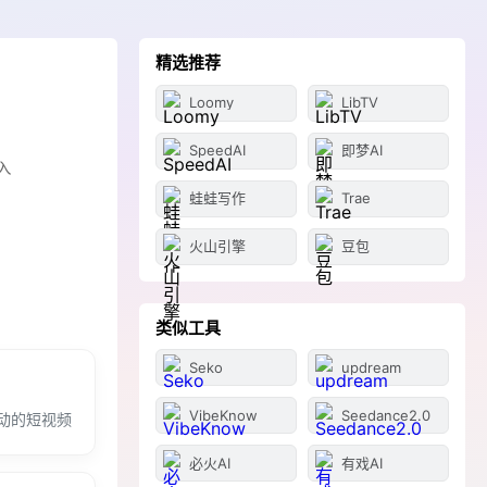
精选推荐
Loomy
LibTV
SpeedAI
即梦AI
入
蛙蛙写作
Trae
火山引擎
豆包
类似工具
Seko
updream
VibeKnow
Seedance2.0
动的短视频
必火AI
有戏AI