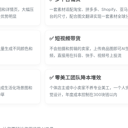
图和详情页，大幅压
一套素材适配淘宝、拼多多、Shopify、亚
量优势明显
台的尺寸，配合图文翻译实现一套素材全球
✅ 短视频带货
批量生成不同颜色和
不会拍摄和剪辑的卖家，上传商品图即可AI
频，直接用在抖音、快手、视频号上投流
✅ 零美工团队降本增效
生成生活化场景图和
个体店主或中小卖家不养专业美工，一个人
种草
觉设计，年度成本控制在300块钱以内