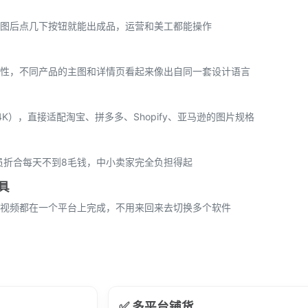
图后点几下按钮就能出成品，运营和美工都能操作
性，不同产品的主图和详情页看起来像出自同一套设计语言
K），直接适配淘宝、拼多多、Shopify、亚马逊的图片规格
会员折合每天不到8毛钱，中小卖家完全负担得起
具
货视频都在一个平台上完成，不用来回来去切换多个软件
✅ 多平台铺货