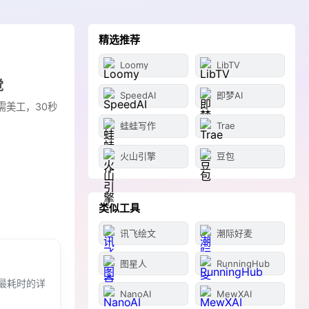
精选推荐
Loomy
LibTV
觉
SpeedAI
即梦AI
需美工，30秒
蛙蛙写作
Trae
火山引擎
豆包
类似工具
讯飞绘文
潮际好麦
图星人
RunningHub
最耗时的详
NanoAI
MewXAI