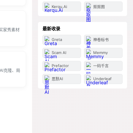
Kerqu.Ai
抠抠图
最新收录
买家秀素材
Greta
神卷标书
Scam AI
Memmy
Prefactor
一码千言
AI克隆、局
思默AI
Underleaf