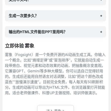
生成一次要多久？
+
输出的HTML文件能在PPT里用吗？
+
立即体验 雾象
雾象（Fogsight）是一个免费开源的AI动画生成工具。你输入
一个概念，比如“熵增定律”或“冒泡排序”，它就能自动生成一
段带旁白、视觉元素和动态效果的动画，把抽象概念变直观。
它兼容GPT、Gemini等多种大模型，你可以选自己觉得好用
的。生成后还能用自然语言对话调整，比如“把这个颜色改成
蓝色”“放慢演示速度”。目前完全免费，每人每天有50刷新积
分。生成的动画可以导出为HTML文件，在浏览器里打开就能
用。适合老师做课件、科普UP主做视频、培训师做演示。
进入 雾象