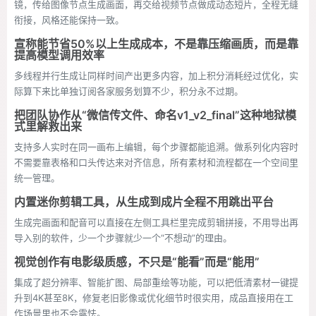
镜，传给图像节点生成画面，再交给视频节点做成动态短片，全程无缝
衔接，风格还能保持一致。
宣称能节省50%以上生成成本，不是靠压缩画质，而是靠
提高模型调用效率
多线程并行生成让同样时间产出更多内容，加上积分消耗经过优化，实
际算下来比单独订阅各家服务划算不少，积分永不过期。
把团队协作从“微信传文件、命名v1_v2_final”这种地狱模
式里解救出来
支持多人实时在同一画布上编辑，每个步骤都能追溯。做系列化内容时
不需要靠表格和口头传达来对齐信息，所有素材和流程都在一个空间里
统一管理。
内置迷你剪辑工具，从生成到成片全程不用跳出平台
生成完画面和配音可以直接在左侧工具栏里完成剪辑拼接，不用导出再
导入别的软件，少一个步骤就少一个“不想动”的理由。
视觉创作有电影级质感，不只是“能看”而是“能用”
集成了超分辨率、智能扩图、局部重绘等功能，可以把低清素材一键提
升到4K甚至8K，修复老旧影像或优化细节时很实用，成品直接用在工
作场景里也不会露怯。