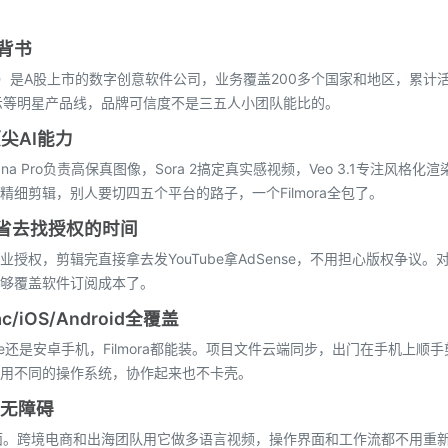
背书
24.SZ）是A股上市的数字创意软件公司，业务覆盖200多个国家和地区，累
示等明星产品线，品牌可信度不是三五人小团队能比的。
顶尖AI能力
ana Pro负责高保真图像，Sora 2搞定真实感视频，Veo 3.1专注风格化
细剪辑，别人要切四五个平台的路子，一个Filmora全包了。
，省去找授权的时间
授权，剪辑完直接拿去发YouTube拿AdSense，不用担心版权争议。
够覆盖软件订阅成本了。
/iOS/Android全覆盖
hone还是安卓手机，Filmora都能装。项目文件云端同步，出门在手机上顺
用不同的操作系统，协作起来也不卡壳。
作无障碍
面。跨境电商和出海团队用它做多语言视频，操作界面和工作流都不用重