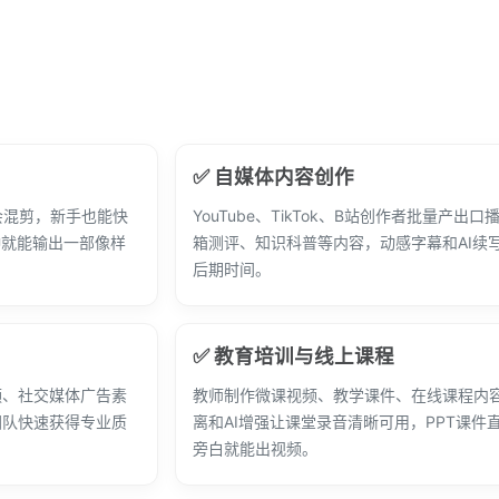
✅ 自媒体内容创作
会混剪，新手也能快
YouTube、TikTok、B站创作者批量产出
钟就能输出一部像样
箱测评、知识科普等内容，动感字幕和AI续
后期时间。
✅ 教育培训与线上课程
频、社交媒体广告素
教师制作微课视频、教学课件、在线课程内
团队快速获得专业质
离和AI增强让课堂录音清晰可用，PPT课件
旁白就能出视频。