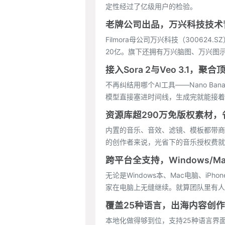
定性经过了亿级用户的检验。
老牌公司出品，万兴科技技术
Filmora母公司万兴科技（3006
20亿。旗下还拥有万兴脑图、万兴图
接入Sora 2与Veo 3.1，聚合
不再纠结用哪个AI工具——Nano Ban
模型直接塞进时间线，生成完就能接着精
资源库超290万免版权素材
内置的音乐、音效、滤镜、模板都带商业
的创作者来说，光省下的音乐授权费就
跨平台全支持，Windows/Mac
无论是Windows本、Mac电脑、iP
家在电脑上无缝继续。就算团队里有人
覆盖25种语言，出海内容创
本地化做得够到位，支持25种语言界