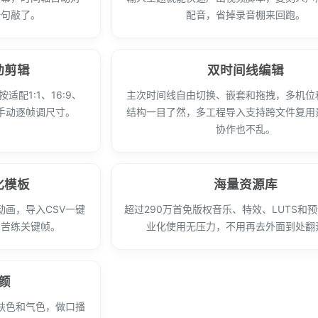
一句敲了。
配音，省掉录音棚来回跑。
动剪辑
双时间线编辑
配1:1、16:9、
主次时间线自由切换、嵌套和拖拽，多机位
别手动逐帧调尺寸。
结构一目了然，多工程导入支持跨文件复用
协作也不乱。
化模板
海量资源库
画，导入CSV一键
超过290万首免版权音乐、特效、LUTS和
用苦练关键帧。
业化使用无压力，不用再去外面到处翻
颜
肤色和气色，做口播