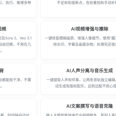
引、执行、推理多种
不足和衔接断点，告别重拍和手动补
视频
AI视频增强与擦除
Sora 2、Veo 3.1
一键修复模糊画质、增强人像细节，使用“魔
自由切换，不用在几
除水印、字幕及画面杂物，处理完还很
腾。
背
AI人声分离与音乐生成
丝都能抠干净，不需
一键提取人声和伴奏，让两条音轨独立编辑。
景。
动生成免版权配乐，边剪边配不担心
AI文案撰写与语音克隆
字幕，时间轴自动对
输入主题就能快速产出视频脚本，复刻人声