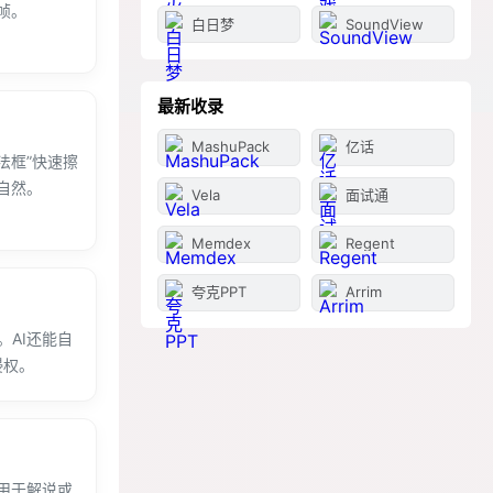
帧。
白日梦
SoundView
最新收录
MashuPack
亿话
法框”快速擦
自然。
Vela
面试通
Memdex
Regent
夸克PPT
Arrim
AI还能自
侵权。
用于解说或