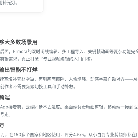
用补光灯。
够大多数场景用
面，Filmora的双时间线编辑、多工程导入、关键帧动画等复杂功能完
剪辑需求，真正打破了专业视频编辑的入门门槛。
到输出智能不打烊
I续写填补素材空缺，再到画面擦除、人像增强、动感字幕自动对齐——A
创作者不需要频繁切换工具和手动补救。
跨端
App接着剪，云端同步不丢进度。桌面端负责精细剪辑，移动端一接到
号走。
万
0万，在150多个国家和地区使用，评分4.5/5。从小白到专业剪辑师都