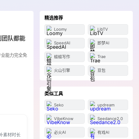
精选推荐
Loomy
LibTV
到团队都能
SpeedAI
即梦AI
多专业能力完全免
蛙蛙写作
Trae
火山引擎
豆包
类似工具
Seko
updream
VibeKnow
Seedance2.0
必火AI
有戏AI
补素材时长