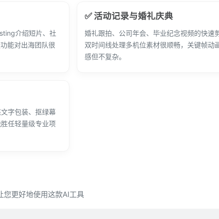
✅ 活动记录与婚礼庆典
ting介绍短片、社
婚礼跟拍、公司年会、毕业纪念视频的快速
隆功能对出海团队很
双时间线处理多机位素材很顺畅，关键帧动
感但不复杂。
态文字包装、抠绿幕
能胜任轻量级专业项
，让您更好地使用这款AI工具