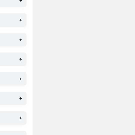
+
+
+
+
+
+
+