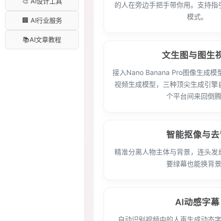
🎨 AI设计工具
的人在旁边手把手带你用。支持指
模式。
🏢 AI行业服务
📚AI文章教程
文生图与图生
接入Nano Banana Pro图像生成模型及
视频生成模型，三种顶尖生成引擎
个平台间来回倒
智能抠像与去
精准分离人物主体与背景，连头发
要绿幕也能换背
AI动感字幕
自动识别视频中的人声生成动态