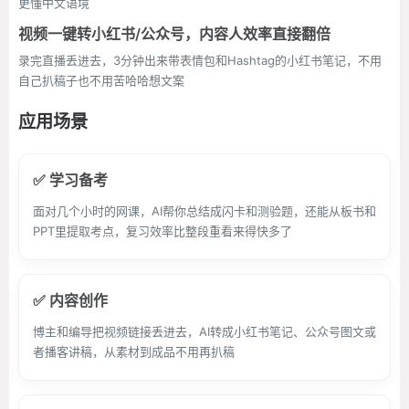
更懂中文语境
视频一键转小红书/公众号，内容人效率直接翻倍
录完直播丢进去，3分钟出来带表情包和Hashtag的小红书笔记，不用
自己扒稿子也不用苦哈哈想文案
应用场景
✅ 学习备考
面对几个小时的网课，AI帮你总结成闪卡和测验题，还能从板书和
PPT里提取考点，复习效率比整段重看来得快多了
✅ 内容创作
博主和编导把视频链接丢进去，AI转成小红书笔记、公众号图文或
者播客讲稿，从素材到成品不用再扒稿