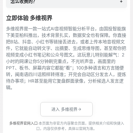
怎么收费的？
+
立即体验 多维视界
多维视界是一款一站式AI音视频智能分析平台，由国投智能旗
下美亚柏科推出，技术背景扎实，数据安全也有保障。你直接
把B站、抖音、小红书等链接丢进去，或者上传本地音视频文
件，它就能自动转文字、出摘要、生成思维导图，甚至帮你把
视频变成小红书笔记和公众号图文。这玩意儿特别能解气：2
小时的网课让你5分钟刷完重点，不光听声音，画面里的
PPT、板书、屏幕内容它都能“看”；100多种语言和方言随便
转，闽南语四川话照样转得准；开完会自动区分发言人，提炼
待办事项；HR甚至能用它复盘群面录像，分析候选人发言逻
辑。
进入 多维视界
多维视界官网入口
·本页面为非官方内容聚合页面，提供相关介绍和快捷入
口，内容仅供参考，具体以官网为准。