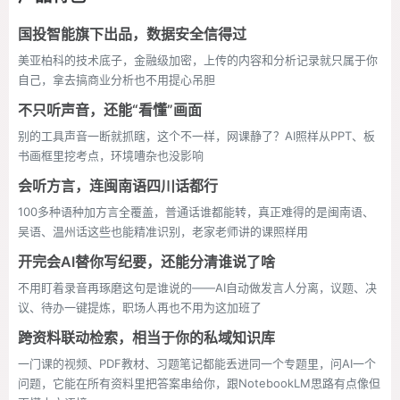
国投智能旗下出品，数据安全信得过
美亚柏科的技术底子，金融级加密，上传的内容和分析记录就只属于你
自己，拿去搞商业分析也不用提心吊胆
不只听声音，还能“看懂”画面
别的工具声音一断就抓瞎，这个不一样，网课静了？AI照样从PPT、板
书画框里挖考点，环境嘈杂也没影响
会听方言，连闽南语四川话都行
100多种语种加方言全覆盖，普通话谁都能转，真正难得的是闽南语、
吴语、温州话这些也能精准识别，老家老师讲的课照样用
开完会AI替你写纪要，还能分清谁说了啥
不用盯着录音再琢磨这句是谁说的——AI自动做发言人分离，议题、决
议、待办一键提炼，职场人再也不用为这加班了
跨资料联动检索，相当于你的私域知识库
一门课的视频、PDF教材、习题笔记都能丢进同一个专题里，问AI一个
问题，它能在所有资料里把答案串给你，跟NotebookLM思路有点像但