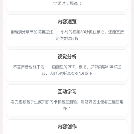
1:1带时间戳输出
内容速览
自动划分章节加摘要提炼，一小时的视频30秒抓住核心，还能直接
定位关键片段
视觉分析
不靠声音也能干活——画面里的PPT、板书、屏幕内容AI照样提
取，人脸识别和OCR也没落下
互动学习
看完视频随手生成知识闪卡和随堂测验，刷题巩固比傻看三遍管用
多了
内容创作