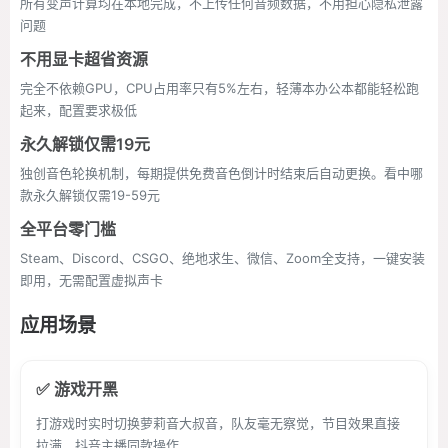
所有变声计算均在本地完成，不上传任何音频数据，不用担心隐私泄露
问题
不用显卡超省资源
完全不依赖GPU，CPU占用率只有5%左右，轻薄本办公本都能轻松跑
起来，配置要求极低
永久解锁仅需19元
独创音色轮换机制，每期提供免费音色倒计时结束后自动更换。看中哪
款永久解锁仅需19-59元
全平台零门槛
Steam、Discord、CSGO、绝地求生、微信、Zoom全支持，一键安装
即用，无需配置虚拟声卡
应用场景
✅ 游戏开黑
打游戏时实时切换萝莉音大叔音，队友毫无察觉，节目效果直接
拉满，抖音主播同款操作