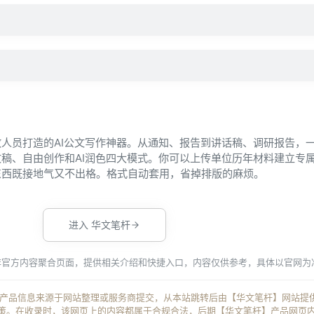
？
？
人员打造的AI公文写作神器。从通知、报告到讲话稿、调研报告，
稿、自由创作和AI润色四大模式。你可以上传单位历年材料建立专属
东西既接地气又不出格。格式自动套用，省掉排版的麻烦。
进入 华文笔杆
非官方内容聚合页面，提供相关介绍和快捷入口，内容仅供参考，具体以官网为
杆】产品信息来源于网站整理或服务商提交，从本站跳转后由【华文笔杆】网站提
策。在收录时，该网页上的内容都属于合规合法，后期【华文笔杆】产品网页