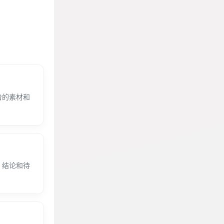
给的素材和
、结论和待