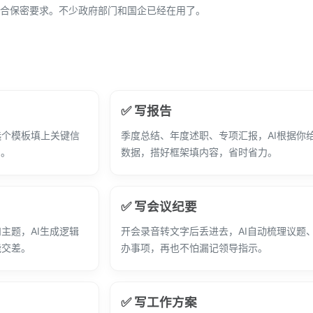
合保密要求。不少政府部门和国企已经在用了。
✅ 写报告
选个模板填上关键信
季度总结、年度述职、专项汇报，AI根据你
的。
数据，搭好框架填内容，省时省力。
✅ 写会议纪要
主题，AI生成逻辑
开会录音转文字后丢进去，AI自动梳理议题
能交差。
办事项，再也不怕漏记领导指示。
✅ 写工作方案