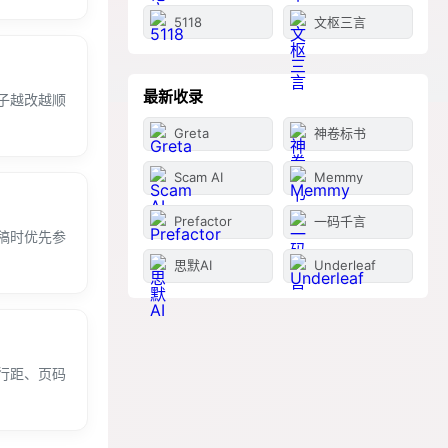
5118
文枢三言
最新收录
子越改越顺
Greta
神卷标书
Scam AI
Memmy
Prefactor
一码千言
稿时优先参
思默AI
Underleaf
行距、页码