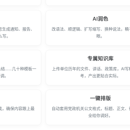
AI润色
思生成通知、报告、
改语法、顺逻辑、扩写缩写、换种说法，稿
么写。
眼。
专属知识库
总结……几十种模板一
上传单位历年的文件、讲话、政策库，AI写
用调。
考，产出更贴合实际。
一键排版
找，确保内容跟上最
自动套用党政机关公文格式，标题、正文、
全给你调好。