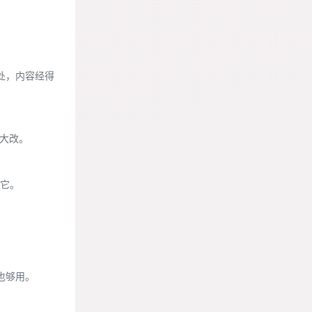
处，内容经得
大改。
它。
也够用。