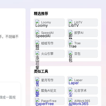
精选推荐
Loomy
LibTV
SpeedAI
即梦AI
手。不胡编不
蛙蛙写作
Trae
火山引擎
豆包
类似工具
星月写作
Laper
酷兔AI论文
沁言学术
理成一篇规
PaperFree
AIWork365