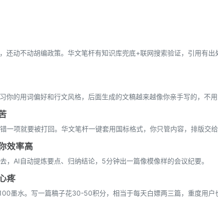
话，还动不动胡编政策。华文笔杆有知识库兜底+联网搜索验证，引用有出
学习你的用词偏好和行文风格，后面生成的文稿越来越像你亲手写的，不用
苦
错一项就要被打回。华文笔杆一键套用国标格式，你只管内容，排版交给
你效率高
去，AI自动提炼要点、归纳结论，5分钟出一篇像模像样的会议纪要。
心疼
100墨水。写一篇稿子花30-50积分，相当于每天白嫖两三篇，重度用户