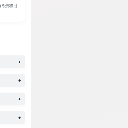
据背景和目
+
+
+
+