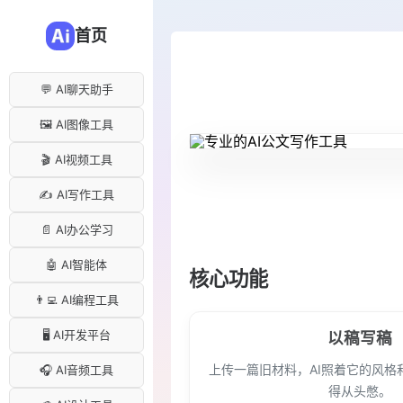
首页
💬 AI聊天助手
🖼️ AI图像工具
🎬 AI视频工具
✍️ AI写作工具
📄 AI办公学习
🤖 AI智能体
核心功能
👨‍💻 AI编程工具
🖥️ AI开发平台
以稿写稿
上传一篇旧材料，AI照着它的风格
🎧 AI音频工具
得从头憋。