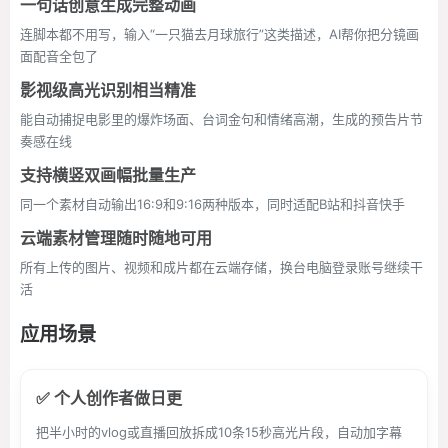
一句话创意生成完整动画
连脚本都不用写，输入“一只猫去月球旅行”这类描述，AI帮你把分镜画
面配音全包了
影视级高光识别相当精准
能自动捕捉电影里的爆炸场面、台词金句和情绪高潮，生成的预告片节
奏感在线
支持横竖双画幅批量生产
同一个素材自动输出16:9和9:16两种版本，同时适配B站和抖音快手
云端素材管理随时随地可用
所有上传的图片、视频和成片都在云端存储，换台电脑登录账号继续干
活
应用场景
✅ 个人创作者做日更
把半小时的vlog或直播回放拆成10条15秒高光片段，自动加字幕