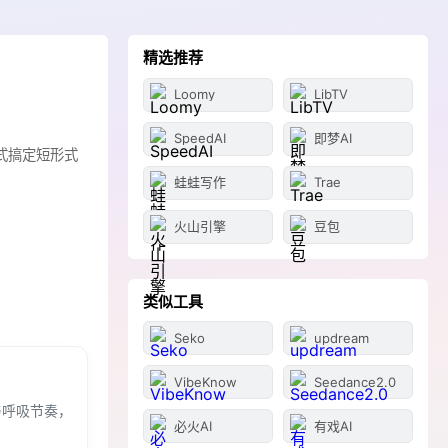
精选推荐
Loomy
LibTV
SpeedAI
即梦AI
式搞定短形式
蛙蛙写作
Trae
火山引擎
豆包
类似工具
Seko
updream
VibeKnow
Seedance2.0
与呼吸节奏，
必火AI
有戏AI