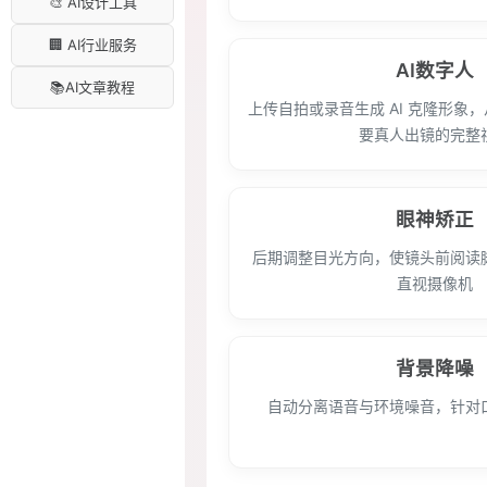
🎨 AI设计工具
🏢 AI行业服务
AI数字人
📚AI文章教程
上传自拍或录音生成 AI 克隆形象
要真人出镜的完整
眼神矫正
后期调整目光方向，使镜头前阅读
直视摄像机
背景降噪
自动分离语音与环境噪音，针对