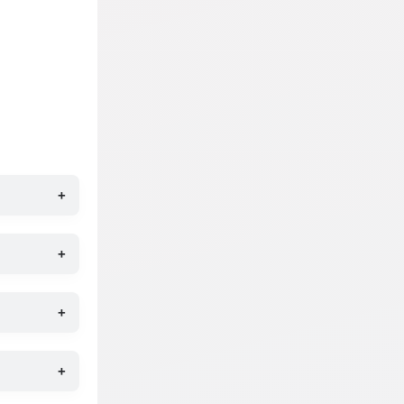
+
+
+
+