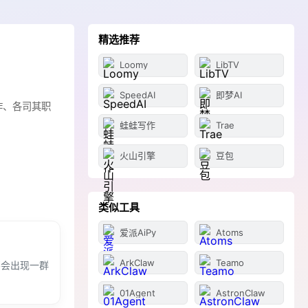
精选推荐
Loomy
LibTV
SpeedAI
即梦AI
作、各司其职
蛙蛙写作
Trae
火山引擎
豆包
类似工具
爱派AiPy
Atoms
ArkClaw
Teamo
不会出现一群
01Agent
AstronClaw