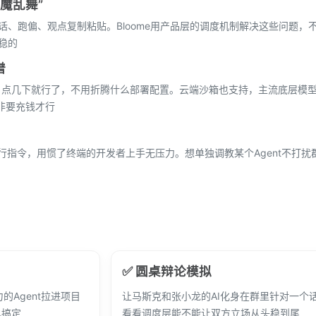
群魔乱舞”
抢话、跑偏、观点复制粘贴。Bloome用产品层的调度机制解决这些问题，
稳的
谱
ent进群？点几下就行了，不用折腾什么部署配置。云端沙箱也支持，主流底层
非要充钱才行
命令行指令，用惯了终端的开发者上手无压力。想单独调教某个Agent不打
✅ 圆桌辩论模拟
能力的Agent拉进项目
让马斯克和张小龙的AI化身在群里针对一个
儿搞定
看看调度层能不能让双方立场从头稳到尾