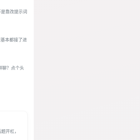
不是靠改提示词
模型基本都接了进
扰群聊？点个头
话题开杠，