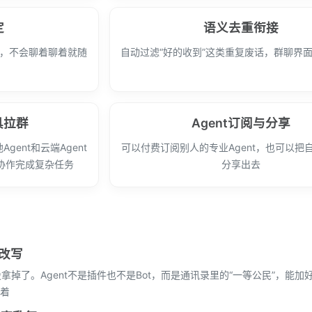
定
语义去重衔接
点，不会聊着聊着就随
自动过滤“好的收到”这类重复废话，群聊界
具拉群
Agent订阅与分享
Agent和云端Agent
可以付费订阅别人的专业Agent，也可以把自己
协作完成复杂任务
分享出去
被改写
假设拿掉了。Agent不是插件也不是Bot，而是通讯录里的“一等公民”，能
着