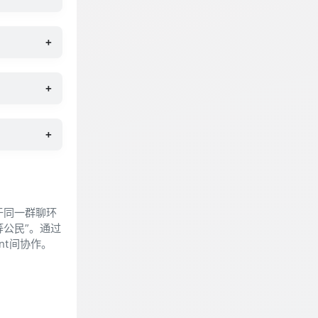
+
+
+
置于同一群聊环
等公民”。通过
nt间协作。