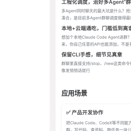
工程化调度，治好多Agent“
多Agent同时聊天的最大坑是什么？
凑合，是目前多Agent群聊调度做得最
本地+云端通吃，门槛低到离
想加个本地Claude Code Ag
来，你自己任意的API也能添加，不是
保留CLI手感，细节见真章
群聊里直接支持/stop、/new这类
像发悄悄话就行
应用场景
✅ 产品开发协作
把Claude Code、CodeX等不同
群，写代码、查资料、跑任务一块