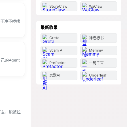
StoreClaw
WaClaw
面干净不啰嗦
最新收录
Greta
神卷标书
Scam AI
Memmy
的Agent
Prefactor
一码千言
思默AI
Underleaf
加好友、能被拉