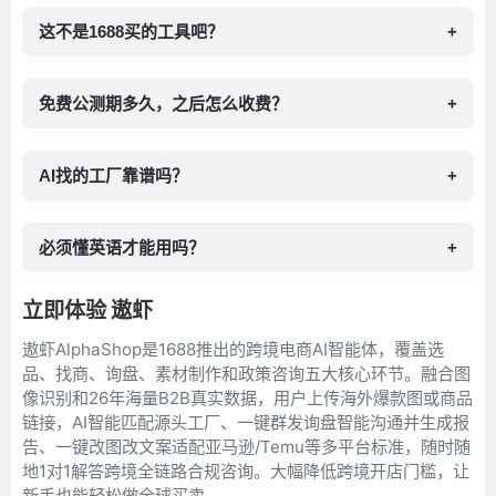
这不是1688买的工具吧？
+
免费公测期多久，之后怎么收费？
+
AI找的工厂靠谱吗？
+
必须懂英语才能用吗？
+
立即体验 遨虾
遨虾AlphaShop是1688推出的跨境电商AI智能体，覆盖选
品、找商、询盘、素材制作和政策咨询五大核心环节。融合图
像识别和26年海量B2B真实数据，用户上传海外爆款图或商品
链接，AI智能匹配源头工厂、一键群发询盘智能沟通并生成报
告、一键改图改文案适配亚马逊/Temu等多平台标准，随时随
地1对1解答跨境全链路合规咨询。大幅降低跨境开店门槛，让
新手也能轻松做全球买卖。