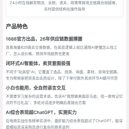
24小时在线解答物流、关税、清关、政策等跨境全链路合规疑难，
实时提供结构化操作指导
产品特色
1688官方出品，26年供应链数据撑腰
背靠海量B2B真实交易数据，在底层逻辑上就比通用AI更懂怎么找工
厂、怎么谈价格，预测市场趋势也更准
闭环式AI智能体，卖货意图极强
不同于“玩具型”AI，它覆盖了选品、找商、询盘、素材、咨询全链路，
专为帮商家把货卖出去而设计，除了下单付款外其余环节AI都可代劳
小白也能用，全自然语言交互
不需要学习复杂的运营术语，告诉AI“我想做美国亚马逊，找一款有记忆
点的节日礼品”，多轮对话逐步明确后直接出方案
AI综合表现超ChatGPT，实测实力
在电商实战任务榜单实测中，遨虾能力综合表现超过了ChatGPT，能深
度模拟资深采购员进行复杂的商务谈判