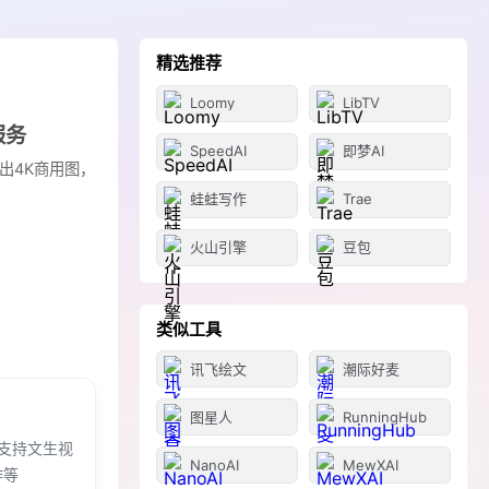
精选推荐
Loomy
LibTV
服务
SpeedAI
即梦AI
句话出4K商用图，
蛙蛙写作
Trae
火山引擎
豆包
类似工具
讯飞绘文
潮际好麦
图星人
RunningHub
，支持文生视
NanoAI
MewXAI
作等