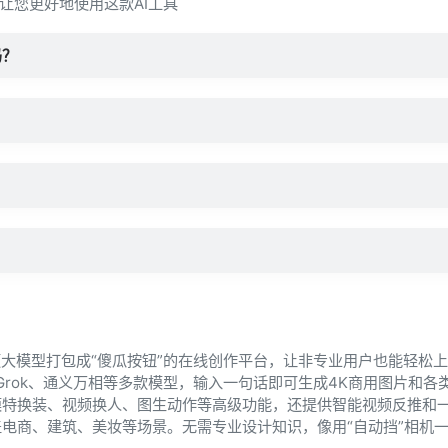
让您更好地使用这款AI工具
吗？
频大模型打包成“傻瓜按钮”的在线创作平台，让非专业用户也能轻松
a、Veo、Grok、通义万相等多款模型，输入一句话即可生成4K商用图片和
模特换装、视频换人、图生动作等高级功能，还提供智能视频反推和
电商、建筑、美妆等场景。无需专业设计知识，像用“自动挡”相机