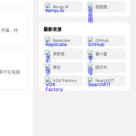
Kerqu.Ai
抠抠图
最新收录
、字幕、特
Replicate
GitHub
求职侠
睿小鉴
馆长
团子AI
需守在电脑
VOX Factory
SearchFIT