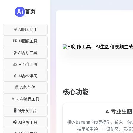
首页
💬 AI聊天助手
🖼️ AI图像工具
🎬 AI视频工具
✍️ AI写作工具
📄 AI办公学习
🤖 AI智能体
核心功能
👨‍💻 AI编程工具
🖥️ AI开发平台
AI专业生图
接入Banana Pro等模型，输入一
🎧 AI音频工具
持局部重绘、一键仿图、无损