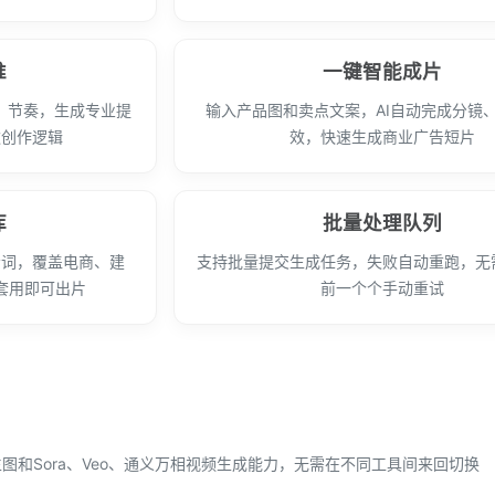
推
一键智能成片
、节奏，生成专业提
输入产品图和卖点文案，AI自动完成分镜
款创作逻辑
效，快速生成商业广告短片
库
批量处理队列
示词，覆盖电商、建
支持批量提交生成任务，失败自动重跑，无
套用即可出片
前一个个手动重试
Pro生图和Sora、Veo、通义万相视频生成能力，无需在不同工具间来回切换