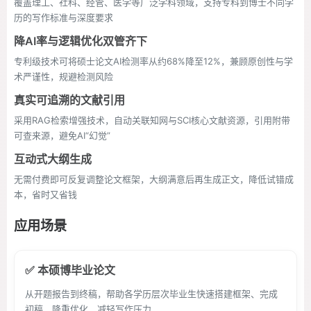
覆盖理工、社科、经管、医学等广泛学科领域，支持专科到博士不同学
历的写作标准与深度要求
降AI率与逻辑优化双管齐下
专利级技术可将硕士论文AI检测率从约68%降至12%，兼顾原创性与学
术严谨性，规避检测风险
真实可追溯的文献引用
采用RAG检索增强技术，自动关联知网与SCI核心文献资源，引用附带
可查来源，避免AI“幻觉”
互动式大纲生成
无需付费即可反复调整论文框架，大纲满意后再生成正文，降低试错成
本，省时又省钱
应用场景
✅ 本硕博毕业论文
从开题报告到终稿，帮助各学历层次毕业生快速搭建框架、完成
初稿、降重优化，减轻写作压力