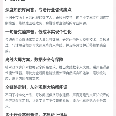
深度知识库问答，专治行业咨询痛点
不同于市面上只会闲聊的数字人，奇妙问支持上传企业专属文档训练定
制模型，能精准回答政务、金融等垂直领域的专业问题。
一句话克隆声音，低成本实现个性化
传统声音克隆通常需要大量音频数据，奇妙问依托大模型技术，最短通
过一句话短音频即可快速克隆真人声线，并支持跨语种迁移和情感合
成。
离线大屏方案，数据安全有保障
针对政企客户对数据安全的高要求，推出离线数字人大屏。采用高通高
性能处理器，即使完全断网也能流畅处理自然语言和渲染，毫秒级响
应，满足内网部署需求。
全链路定制，从外观到大脑都能调
不同于标准化产品，奇妙问提供从形象建模、声音克隆到交互知识库的
全链路深度定制，让数字员工不仅是形象像，能力也真正贴合业务需
求。
多个行业案例验证，不是纸上谈兵