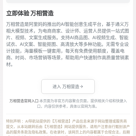
立即体验 万相营造
万相营造是阿里妈妈推出的AI智能创意生成平台，基于通义万
相大模型技术，为电商商家、设计师、运营人员提供一站式图
片、视频、文案生成服务。支持AI商品图、AI视频生成、智能
试衣、AI文案、智能抠图、高清放大等多种功能。无需专业设
计技能，海量模板一键套用，每天有免费使用额度，覆盖电
商、时尚、市场营销等场景，帮助用户快速制作高质量营销素
材。
进入 万相营造
万相营造官网入口
·本页面为非官方内容聚合页面，提供相关介绍和快捷入
口，内容仅供参考，具体以官网为准。
特别声明 ：AI导航站提供的【万相营造】产品信息来源于网站整理或服务商
提交，从本站跳转后由【万相营造】网站提供服务，请用户注意自行甄别该产
品的服务条款及隐私政策。在收录时，该网页上的内容都属于合规合法，后期