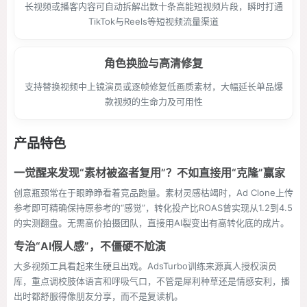
长视频或播客内容可自动拆解出数十条高能短视频片段，瞬时打通
TikTok与Reels等短视频流量渠道
角色换脸与高清修复
支持替换视频中上镜演员或逐帧修复低画质素材，大幅延长单品爆
款视频的生命力及可用性
产品特色
一觉醒来发现“素材被盗者复用”？不如直接用“克隆”赢家
创意瓶颈常在于眼睁睁看着竞品跑量。素材灵感枯竭时，Ad Clone上传
参考即可精确保持原参考的“感觉”，转化投产比ROAS曾实现从1.2到4.5
的实测翻盘。无需高价拍摄团队，直接用AI裂变出有高转化底的成片。
专治“AI假人感”，不僵硬不尬演
大多视频工具看起来生硬且出戏。AdsTurbo训练来源真人授权演员
库，重点调校肢体语言和呼吸气口，不管是犀利种草还是情感安利，播
出时都舒服得像朋友分享，而不是复读机。