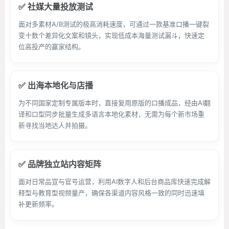
✅ 社媒大量投放测试
面对多素材A/B测试的极高消耗速度，可通过一款基准口播一键裂
变十数个差异化文案和镜头，实现低成本海量测试漏斗，快速定
位高投产的赢家结构。
✅ 出海本地化与店播
为不同国家定制专属版本时，直接复用原版的口播成品，经由AI翻
译和口型同步批量生成多语言本地化素材，无需为每个新市场重
新寻找当地达人并拍摄。
✅ 品牌独立站内容矩阵
面对日常品宣与官号运营，利用AI数字人和后台商品库快速完成解
释型与教育型视频量产，确保各渠道内容风格一致的同时迅速填
补更新频率。