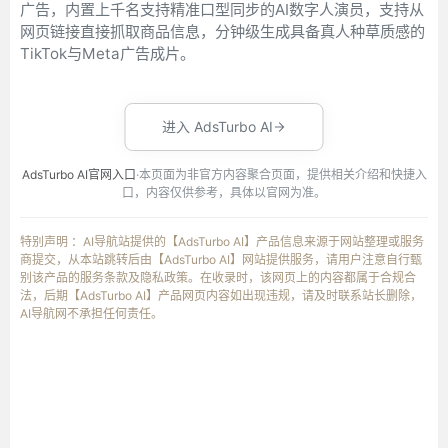
广告，内置上千名支持精准口型同步的AI数字人演员，支持从
网页链接直接抓取商品信息，分钟级生成具备真人种草质感的
TikTok与Meta广告成片。
进入 AdsTurbo AI
AdsTurbo AI官网入口
·本页面为非官方内容聚合页面，提供相关介绍和快捷入
口，内容仅供参考，具体以官网为准。
特别声明 ：AI导航站提供的【AdsTurbo AI】产品信息来源于网站整理或服务
商提交，从本站跳转后由【AdsTurbo AI】网站提供服务，请用户注意自行甄
别该产品的服务条款及隐私政策。在收录时，该网页上的内容都属于合规合
法，后期【AdsTurbo AI】产品网页内容如出现违规，请及时联系站长删除，
AI导航网不承担任何责任。