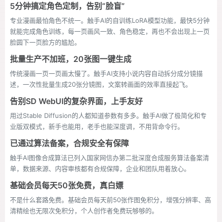
5分钟搞定角色定制，告别“脸盲”
专业漫画最怕角色不统一。触手AI的自训练LoRA模型功能，最快5分钟
就能完成角色训练，每一页画风一致、角色稳定，再也不会出现上一页
脸圆下一页脸方的尴尬。
批量生产不加班，20张图一键生成
传统漫画一页一页画太慢了。触手AI支持小说内容自动拆分成分镜描
述，一次性批量生成20张分镜图，文案转画面的效率直接起飞。
告别SD WebUI的复杂界面，上手友好
用过Stable Diffusion的人都知道参数有多多。触手AI做了极简化和专
业版双模式，新手也能用，老手也能深度调，不用背命令行。
已通过算法备案，合规安全有保障
触手AI图像合成算法已列入国家网信办第二批深度合成服务算法备案清
单，数据来源、内容审核都有合规保障，企业和团队用着放心。
基础会员每天50张免费，真白嫖
不是什么套路免费。基础会员每天前50张作图免积分，增强分辨率、高
清精绘也无限次免积分，个人创作者免费玩够够的。