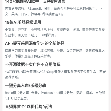
140+免版税AI歌手，支持8种语言
内置涵盖流行、R&amp;B、说唱、童声合唱等多种风格的AI歌手，中
文、英语、日语、韩语等8种语言都能唱。
18款AI乐器轻松调用
小提琴、萨克斯、小号等均已上线，支持连奏、拨弦、颤音等真实演奏
法控制，且无需下载几十GB采样库。
AI小提琴采用深度学习的全新路径
深度学习真实演奏数据，模拟颤音、滑音、拨弦等技巧，效果逼近真人
乐手，体量却远轻于传统采样库。
不开源数据不卖广告不商用隐私
与STEPFUN联合开源的ACE-Step音跃大模型则服务于公开生态，两者
边界清晰。
一键分离人声/乐器分轨
Basic模式分人声+伴奏，Professional模式分鼓、贝斯、钢琴、吉他和
“其他乐器”五层。
音频界首个“以租代购”玩法