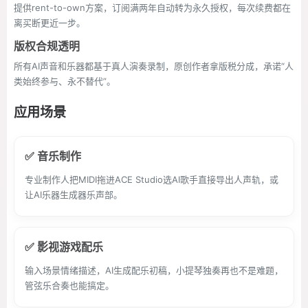
提供rent-to-own方案，订阅满两年自动转为永久授权，每次续费都在
离买断更近一步。
版权合规透明
所有AI声音和乐器都基于真人演奏录制，原创作者拿版税分成，承诺“人
类始终参与、永不替代”。
应用场景
✅ 音乐制作
专业制作人把MIDI拖进ACE Studio选AI歌手直接导出人声轨，或
让AI乐器生成器乐声部。
✅ 影视游戏配乐
输入场景情绪描述，AI生成配乐初稿，小提琴独奏再也不是难题，
管弦乐合奏也能搞定。