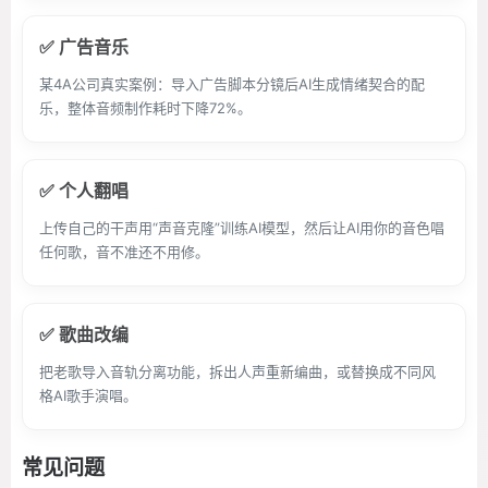
✅ 广告音乐
某4A公司真实案例：导入广告脚本分镜后AI生成情绪契合的配
乐，整体音频制作耗时下降72%。
✅ 个人翻唱
上传自己的干声用“声音克隆”训练AI模型，然后让AI用你的音色唱
任何歌，音不准还不用修。
✅ 歌曲改编
把老歌导入音轨分离功能，拆出人声重新编曲，或替换成不同风
格AI歌手演唱。
常见问题