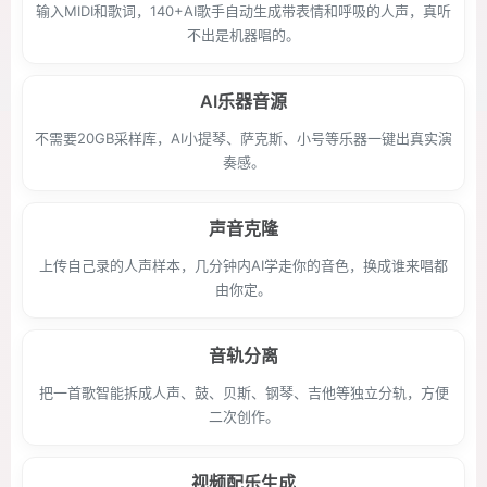
输入MIDI和歌词，140+AI歌手自动生成带表情和呼吸的人声，真听
不出是机器唱的。
AI乐器音源
不需要20GB采样库，AI小提琴、萨克斯、小号等乐器一键出真实演
奏感。
声音克隆
上传自己录的人声样本，几分钟内AI学走你的音色，换成谁来唱都
由你定。
音轨分离
把一首歌智能拆成人声、鼓、贝斯、钢琴、吉他等独立分轨，方便
二次创作。
视频配乐生成