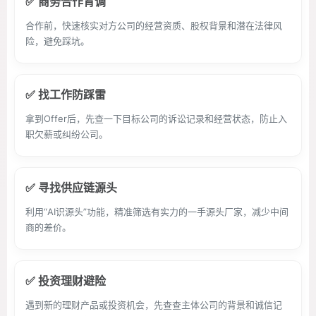
✅ 商务合作背调
合作前，快速核实对方公司的经营资质、股权背景和潜在法律风
险，避免踩坑。
✅ 找工作防踩雷
拿到Offer后，先查一下目标公司的诉讼记录和经营状态，防止入
职欠薪或纠纷公司。
✅ 寻找供应链源头
利用“AI识源头”功能，精准筛选有实力的一手源头厂家，减少中间
商的差价。
✅ 投资理财避险
遇到新的理财产品或投资机会，先查查主体公司的背景和诚信记