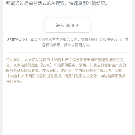
都能通过简单对话式的AI搜索，快速拿到准确结果。
进入 88查
88查官网入口
·本页面为非官方内容聚合页面，提供相关介绍和快捷入口，内
容仅供参考，具体以官网为准。
特别声明 ：AI导航站提供的【88查】产品信息来源于网站整理或服务商提
交，从本站跳转后由【88查】网站提供服务，请用户注意自行甄别该产品的
服务条款及隐私政策。在收录时，该网页上的内容都属于合规合法，后期
【88查】产品网页内容如出现违规，请及时联系站长删除，AI导航网不承担
任何责任。