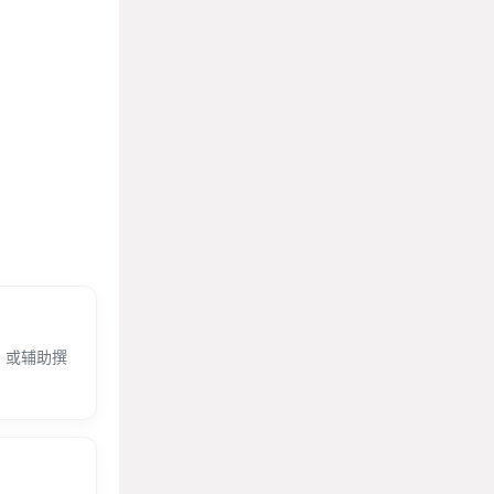
，或辅助撰