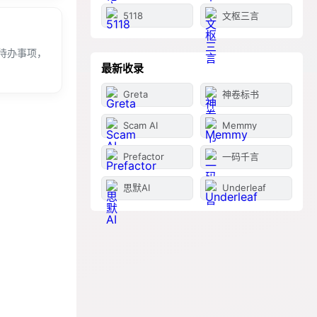
5118
文枢三言
待办事项，
最新收录
Greta
神卷标书
Scam AI
Memmy
Prefactor
一码千言
思默AI
Underleaf