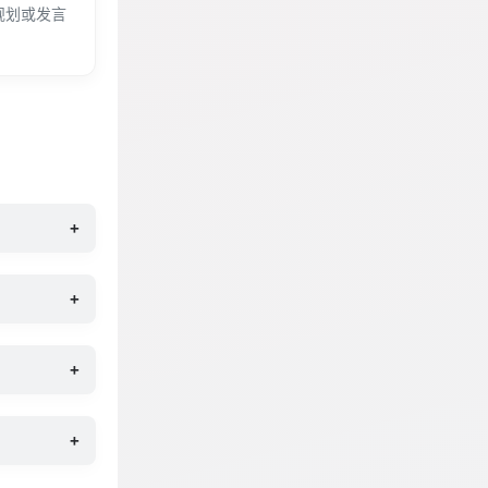
规划或发言
+
+
+
+