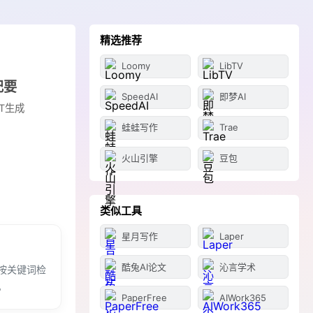
精选推荐
Loomy
LibTV
纪要
SpeedAI
即梦AI
T生成
蛙蛙写作
Trae
火山引擎
豆包
类似工具
星月写作
Laper
酷兔AI论文
沁言学术
按关键词检
。
PaperFree
AIWork365