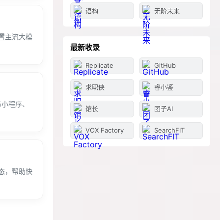
语构
无阶未来
置主流大模
最新收录
。
Replicate
GitHub
求职侠
睿小鉴
布小程序、
馆长
团子AI
VOX Factory
SearchFIT
态，帮助快