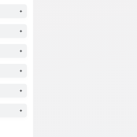
+
+
+
+
+
+