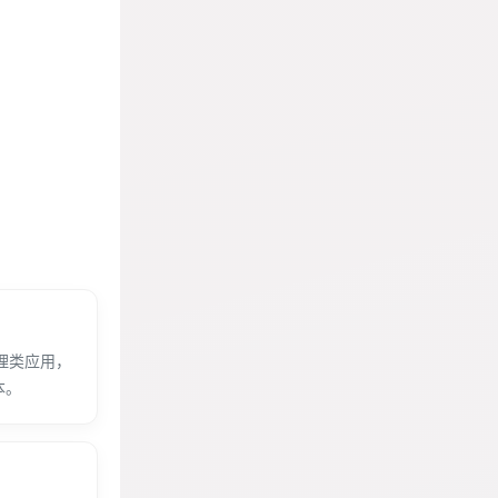
理类应用，
本。