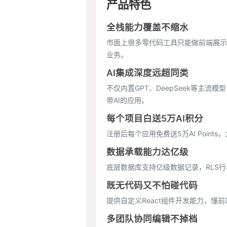
产品特色
全栈能力覆盖不缩水
市面上很多零代码工具只能做前端展示，
业务。
AI集成深度远超同类
不仅内置GPT、DeepSeek等主流
带AI的应用。
每个项目白送5万AI积分
注册后每个应用免费送5万AI Poin
数据承载能力达亿级
底层数据库支持亿级数据记录，RLS
既无代码又不怕碰代码
提供自定义React组件开发能力，
多团队协同编辑不掉档