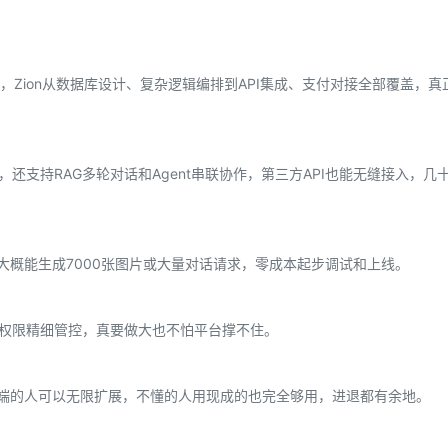
Zion从数据库设计、复杂逻辑编排到API集成、支付对接全部覆盖，真
模型，还支持RAG多轮对话和Agent串联协作，第三方API也能无缝接入，
ts，大概能生成7000张图片或大量对话请求，零成本起步调试和上线。
行权限精细管控，真要做大也不怕平台撑不住。
懂前端的人可以无限扩展，不懂的人用现成的也完全够用，进退都有余地。