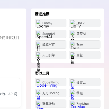
精选推荐
Loomy
LibTV
SpeedAI
即梦AI
个商业化项目
蛙蛙写作
Trae
火山引擎
豆包
类似工具
CodeFlying
仙宫云
方舟Coding Plan
秒哒
询、API调
硅基流动
ZenMux