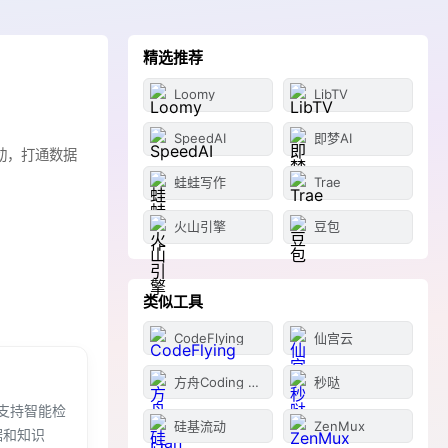
精选推荐
Loomy
LibTV
SpeedAI
即梦AI
动，打通数据
蛙蛙写作
Trae
火山引擎
豆包
类似工具
CodeFlying
仙宫云
方舟Coding Plan
秒哒
支持智能检
硅基流动
ZenMux
据和知识