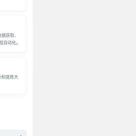
。
数据获取、
流程自动化。
析和提炼大
。