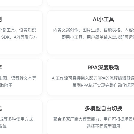
制
AI小工具
外部工具、设置知识
内置文案创作、图片生成、智能表格、内容
DK、API等发布方
即用小工具，用户简单输入需求即可运
库
RPA深度联动
生图、语音转文本等
AI工作流可直接拖入影刀RPA的流程编辑器调
随取随用
策到RPA执行实现完整自动化闭
式
多模型自由切换
集成等多种使用方式，
聚合多家厂商大模型能力，用户可根据场景
系统
选择不同模型调用