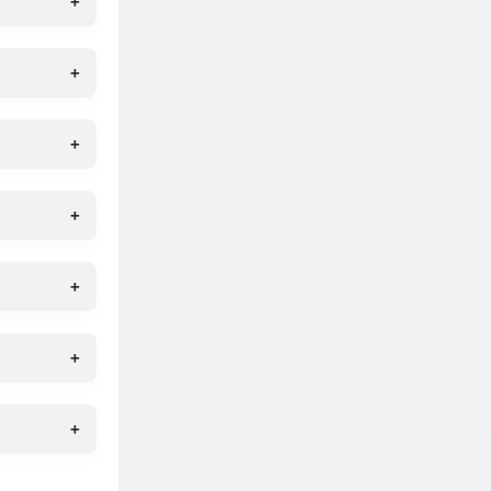
+
+
+
+
+
+
+