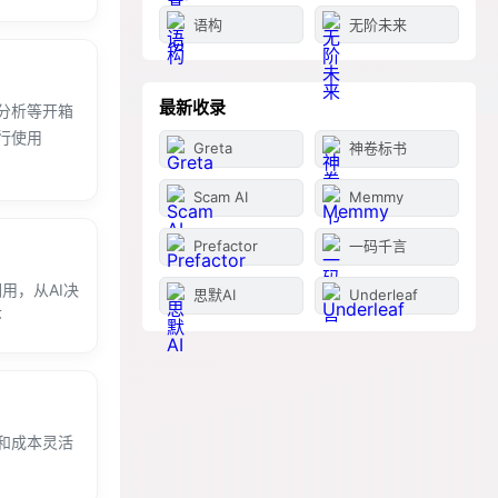
语构
无阶未来
最新收录
分析等开箱
行使用
Greta
神卷标书
Scam AI
Memmy
Prefactor
一码千言
用，从AI决
思默AI
Underleaf
环
和成本灵活